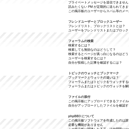
プライベートメッセージを送信できません
読みたくない PM が定期的に送られてきま
この掲示板のユーザーからスパム等のメー
フレンドユーザーとブロックユーザー
フレンドリスト、ブロックリストとは？
ユーザーをフレンドリストまたはブロック
フォーラムの検索
検索するには？
検索しても無効なのはどうして？
検索するとページが真っ白になるのはどう
ユーザーを検索するには？
自分が投稿した記事を確認するには？
トピックのウォッチとブックマーク
ブックマークとウォッチの違いは？
フォーラムまたはトピックをウォッチする
フォーラムまたはトピックのウォッチを解
ファイルの添付
この掲示板にアップロードできるファイル
自分がアップロードしたファイルを確認す
phpBB3 について
この掲示板ソフトウェアを作成したのは誰
必要な機能がありません