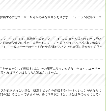
投稿するにはユーザー登録が必要な場合があります。フォーラム閲覧ページ
をクリックします。掲示板の設定によってはその記事が作成されてから長い
と日時が記事内に小さく表示されます。まだ返信されていない記事を編集す
・） 。一般ユーザーはたとえ自分の記事だろうとそれが既に誰かから返信さ
る” をチェックして投稿すれば、その記事にサインを追加できます。ユーザー
して投稿すればサインはもちろん追加されません。
のタブが表示されない場合、投票トピックを作成するパーミッションがあなたに
を設けることもできますが、特に期間を設けない場合は 0 のままにしてく