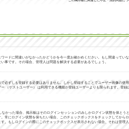
この掲示板に関連した不正・法的問題につ
スワードに間違いがなかったかどうかを今一度お確かめください。もし間違っていな
ない事です。その場合、管理人は問題を解決する必要があるでしょう。
で必ずしも登録する必要はありません。しかし登録することでユーザー画像の使用、プ
ー （ゲストユーザー） は利用できる機能が登録ユーザーよりも限られます。登録
ックしなかった場合、掲示板はそのログインセッションのみしかログイン状態を保と
す。常にログイン状態を保ちたい場合、このチェックボックスをチェックしてからロ
ます。もしログインの際にこのチェックボックスが表示されない場合、それは管理人