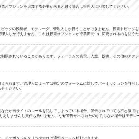
投票オプションを追加する必要があると思う場合は管理人に相談してください。
のトピックの投稿者、モデレータ、管理人しか行うことができません。投票トピック
管理人しか行えません。これは投票オプションが投票期間中に変更されるのを防ぐた
に制限されていることがあります。フォーラムの表示、入室、投稿、その他のアクシ
与えられます。管理人によっては特定のフォーラムに対してパーミッションを許可し
わせください。
あなたが当サイトのルールを犯してしまっている場合、警告されていても不思議では
何の関係もありませんし責任も負いません。なぜ警告が出されたのか判らない場合はモデ
す。そのボタンをクリックすれば通報ページへ移動できます。