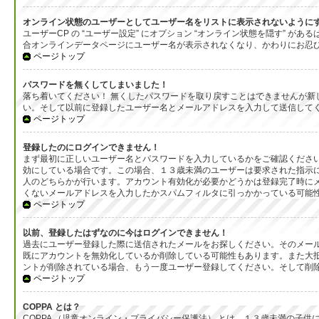
オンライン状態のユーザーとしてユーザー名をリストに表示されないように
ユーザーCP の “ユーザー設定” にオプション “オンライン状態を隠す”
合オンラインデータページにユーザー名が表示されなくなり、かわりにお忍
ページトップ
パスワードを無くしてしまいました！
落ち着いてください！ 無くしたパスワードを取り戻すことはできませんが
い。そして以前に登録したユーザー名とメールアドレスを入力して送信して
ページトップ
登録したのにログインできません！
まず最初に正しいユーザー名とパスワードを入力しているかをご確認ください
効にしている場合です。この場合、１３歳未満のユーザーは要求された指示
人のどちらかが行います。アカウント有効化が必要かどうかは登録完了時に
くないメールアドレスを入力したかスパムフィルタに引っかかっている可能
ページトップ
以前、登録したはずなのに今はログインできません！
過去にユーザー登録した際に送信されたメールをお探しください。そのメール
既にアカウントを無効化しているか削除している可能性もあります。また大
ントが削除されている場合、もう一度ユーザー登録してください。そして削
ページトップ
COPPA とは？
COPPA （児童オンライン・プライバシー保護法） とは、１３歳未満の