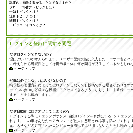
記事内に画像を載せることはできますか？
グローバル告知トピックとは？
告知トピックとは？
注目トピックとは？
閉鎖トピックとは？
トピックアイコンとは？
ログインと登録に関する問題
なぜログインできないの？
理由はいくつか考えられます。ユーザー登録の際に入力したユーザー名とパ
に考えられる可能性としては掲示板自体に何か問題が発生しているかもしれ
ページトップ
登録は必ずしなければいけないの？
掲示板の管理方針によってはログインしなくても投稿できる場合がありますの
ープへの参加など様々な機能にアクセスできるようになります。未登録ユーザ
することをお勧めします。
ページトップ
なぜ自動的にログオフしてしまうの？
ログインする際にチェックボックス “自動ログインを有効にする” をチェ
れます。この事はあなたのアカウントが他人に悪用される事を防いでくれま
ェ、大学などの共有されたコンピュータ環境では利用しないことをお勧めし
ページトップ