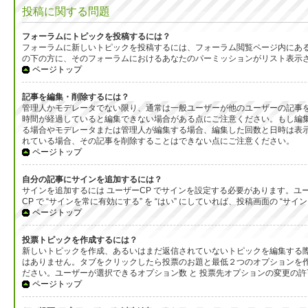
投稿に関する問題
フォーラムにトピックを投稿するには？
フォーラムに新しいトピックを投稿するには、フォーラム閲覧ページ内にあ
の下の方に、そのフォーラムにおけるあなたのパーミッションがリスト表示
ページトップ
記事を編集・削除するには？
管理人かモデレータでない限り、通常は一般ユーザーが他のユーザーの記事
時間が経過していると編集できない場合がある点にご注意ください。もし編
る場合やモデレータまたは管理人が編集する場合、編集した回数と日時は表示
れている場合、その記事を削除することはできない点にご注意ください。
ページトップ
自分の記事にサインを追加するには？
サインを追加するには ユーザーCP でサインを設定する必要があります。ユ
CP で “サインを常に有効にする” を “はい” にしていれば、投稿画面の
ページトップ
投票トピックを作成するには？
新しいトピックを作成、あるいはまだ返信されていないトピックを編集する際
はありません。タブをクリックしたら投票のお題と最低２つのオプションを作
ださい。ユーザーが選択できるオプション数 と 投票先オプションの変更の許
ページトップ