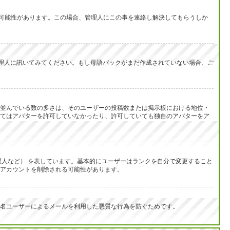
い可能性があります。この場合、管理人にこの事を連絡し解決してもらうしか
を管理人に訊いてみてください。もし母語パックがまだ作成されていない場合、ご
並んでいる数の多さは、そのユーザーの投稿数または掲示板における地位・
てはアバターを許可していなかったり、許可していても独自のアバターをア
人など） を表しています。基本的にユーザーはランクを自分で変更すること
アカウントを削除される可能性があります。
名ユーザーによるメールを利用した悪質な行為を防ぐためです。