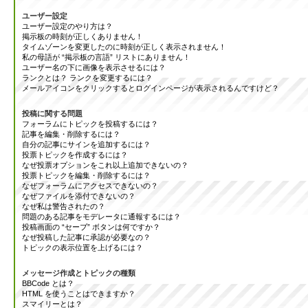
ユーザー設定
ユーザー設定のやり方は？
掲示板の時刻が正しくありません！
タイムゾーンを変更したのに時刻が正しく表示されません！
私の母語が “掲示板の言語” リストにありません！
ユーザー名の下に画像を表示させるには？
ランクとは？ ランクを変更するには？
メールアイコンをクリックするとログインページが表示されるんですけど？
投稿に関する問題
フォーラムにトピックを投稿するには？
記事を編集・削除するには？
自分の記事にサインを追加するには？
投票トピックを作成するには？
なぜ投票オプションをこれ以上追加できないの？
投票トピックを編集・削除するには？
なぜフォーラムにアクセスできないの？
なぜファイルを添付できないの？
なぜ私は警告されたの？
問題のある記事をモデレータに通報するには？
投稿画面の “セーブ” ボタンは何ですか？
なぜ投稿した記事に承認が必要なの？
トピックの表示位置を上げるには？
メッセージ作成とトピックの種類
BBCode とは？
HTML を使うことはできますか？
スマイリーとは？