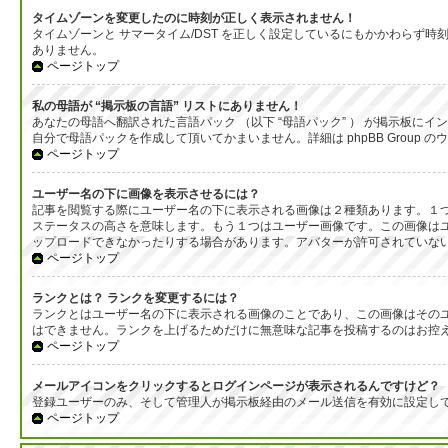
タイムゾーンを変更したのに時刻が正しく表示されません！
タイムゾーンと サマータイム/DST を正しく設定しているにもかかわら
ありません。
ページトップ
私の母語が “掲示板の言語” リストにありません！
あなたの母語へ翻訳された言語パック （以下 “母語パック” ） が掲示板
自分で母語パックを作成して頂いてかまいません。詳細は phpBB Group
ページトップ
ユーザー名の下に画像を表示させるには？
記事を閲覧する際にユーザー名の下に表示される画像は２種類あります。１
ステータスの高さを意味します。もう１つはユーザー画像です。この画像は
ップロードできなかったりする場合があります。アバターが許可されていな
ページトップ
ランクとは？ ランクを変更するには？
ランクとはユーザー名の下に表示される画像のことであり、この画像はそのユ
はできません。ランクを上げるためだけに無意味な記事を投稿するのはお控
ページトップ
メールアイコンをクリックするとログインページが表示されるんですけど？
登録ユーザーのみ、そして管理人が掲示板経由のメール送信を有効に設定し
ページトップ