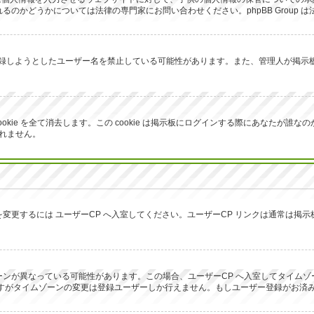
のかどうかについては法律の専門家にお問い合わせください。phpBB Group 
が登録しようとしたユーザー名を禁止している可能性があります。また、管理人が掲
生成した cookie を全て消去します。この cookie は掲示板にログインする際にあ
しれません。
変更するには ユーザーCP へ入室してください。ユーザーCP リンクは通常は掲
ンが異なっている可能性があります。この場合、ユーザーCP へ入室してタイムゾ
ですがタイムゾーンの変更は登録ユーザーしか行えません。もしユーザー登録がお済