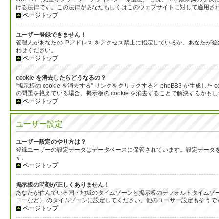
ける法律です。この法律があなたもしくはこのウェブサイトに対して適用される
ページトップ
ユーザー登録できません！
管理人があなたの IPアドレス をアクセス禁止に指定しているか、あなた
わせください。
ページトップ
cookie を消去したらどうなるの？
“掲示板の cookie を消去する” リンクをクリックすると phpBB3 が
の問題を抱えている場合、掲示板の cookie を消去することで解決するかも
ページトップ
ユーザー設定
ユーザー設定のやり方は？
登録ユーザーの設定データはデータベースに保管されています。設定データを
す。
ページトップ
掲示板の時刻が正しくありません！
あなたが住んでいる国・地域のタイムゾーンと掲示板のデフォルトタイムゾー
ニーなど） のタイムゾーンに設定してください。他のユーザー設定もそう
ページトップ