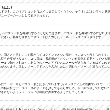
するには？
 があるはずです。このオプションを “はい” に設定してください。そうすればオンラ
びユーザーの一人として表示されます。
新しいパスワードを再発行することならできます。パスワードを再発行するにはログ
ください。再発行されたパスワードは入力したメールアドレスに送信されます。
。両方とも正しいにも関わらずログインできない場合、次の２つが考えられます。１つ
に従う必要があります。２つ目は、掲示板がアカウントの有効化を必要としている場
メールで知らされます。あなたのメールアドレスにメールが送られているはずなので
性があります。正しいメールアドレスを入力したにも関わらずメールが送られてこな
にユーザー名とパスワードが記されています (セキュリティ上の理由でパスワード
抵の掲示板はデータベースのサイズを少しでも減らすため、長い間投稿していないユ
除されないようフォーラムに積極的に参加するようにしてください。
子供に個人情報を入力させるウェブサイトに対して、子供の個人情報の保管についての