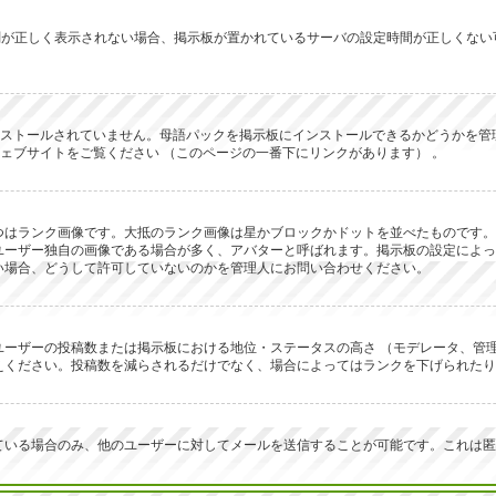
ず時刻が正しく表示されない場合、掲示板が置かれているサーバの設定時間が正しくな
にインストールされていません。母語パックを掲示板にインストールできるかどうか
 のウェブサイトをご覧ください （このページの一番下にリンクがあります） 。
つはランク画像です。大抵のランク画像は星かブロックかドットを並べたものです。
ユーザー独自の画像である場合が多く、アバターと呼ばれます。掲示板の設定によっ
い場合、どうして許可していないのかを管理人にお問い合わせください。
ーザーの投稿数または掲示板における地位・ステータスの高さ （モデレータ、管理
えください。投稿数を減らされるだけでなく、場合によってはランクを下げられたり
ている場合のみ、他のユーザーに対してメールを送信することが可能です。これは匿