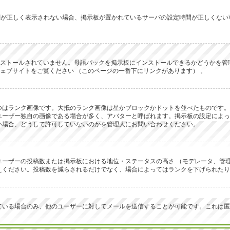
ず時刻が正しく表示されない場合、掲示板が置かれているサーバの設定時間が正しくな
にインストールされていません。母語パックを掲示板にインストールできるかどうか
 のウェブサイトをご覧ください （このページの一番下にリンクがあります） 。
つはランク画像です。大抵のランク画像は星かブロックかドットを並べたものです。
ユーザー独自の画像である場合が多く、アバターと呼ばれます。掲示板の設定によっ
い場合、どうして許可していないのかを管理人にお問い合わせください。
ーザーの投稿数または掲示板における地位・ステータスの高さ （モデレータ、管理
えください。投稿数を減らされるだけでなく、場合によってはランクを下げられたり
ている場合のみ、他のユーザーに対してメールを送信することが可能です。これは匿