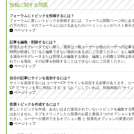
投稿に関する問題
フォーラムにトピックを投稿するには？
フォーラムに新しいトピックを投稿するには、フォーラム閲覧ページ内にあ
の下の方に、そのフォーラムにおけるあなたのパーミッションがリスト表示
ページトップ
記事を編集・削除するには？
管理人かモデレータでない限り、通常は一般ユーザーが他のユーザーの記事
時間が経過していると編集できない場合がある点にご注意ください。もし編
る場合やモデレータまたは管理人が編集する場合、編集した回数と日時は表示
れている場合、その記事を削除することはできない点にご注意ください。
ページトップ
自分の記事にサインを追加するには？
サインを追加するには ユーザーCP でサインを設定する必要があります。ユ
CP で “サインを常に有効にする” を “はい” にしていれば、投稿画面の
ページトップ
投票トピックを作成するには？
新しいトピックを作成、あるいはまだ返信されていないトピックを編集する際
はありません。タブをクリックしたら投票のお題と最低２つのオプションを作
ださい。ユーザーが選択できるオプション数 と 投票先オプションの変更の許
ページトップ