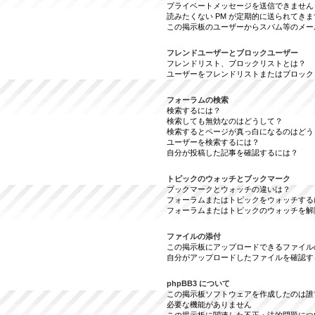
プライベートメッセージを送信できません
読みたくない PM が定期的に送られてきま
この掲示板のユーザーからスパム等のメー
フレンドユーザーとブロックユーザー
フレンドリスト、ブロックリストとは？
ユーザーをフレンドリストまたはブロック
フォーラムの検索
検索するには？
検索しても無効なのはどうして？
検索するとページが真っ白になるのはどう
ユーザーを検索するには？
自分が投稿した記事を確認するには？
トピックのウォッチとブックマーク
ブックマークとウォッチの違いは？
フォーラムまたはトピックをウォッチする
フォーラムまたはトピックのウォッチを解
ファイルの添付
この掲示板にアップロードできるファイル
自分がアップロードしたファイルを確認す
phpBB3 について
この掲示板ソフトウェアを作成したのは誰
必要な機能がありません