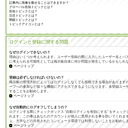
記事内に画像を載せることはできますか？
グローバル告知トピックとは？
告知トピックとは？
注目トピックとは？
閉鎖トピックとは？
トピックアイコンとは？
ログインと登録に関する問題
なぜログインできないの？
理由はいくつか考えられます。ユーザー登録の際に入力したユーザー名とパ
に考えられる可能性としては掲示板自体に何か問題が発生しているかもしれ
ページトップ
登録は必ずしなければいけないの？
掲示板の管理方針によってはログインしなくても投稿できる場合がありますの
ープへの参加など様々な機能にアクセスできるようになります。未登録ユーザ
することをお勧めします。
ページトップ
なぜ自動的にログオフしてしまうの？
ログインする際にチェックボックス “自動ログインを有効にする” をチェ
れます。この事はあなたのアカウントが他人に悪用される事を防いでくれま
ェ、大学などの共有されたコンピュータ環境では利用しないことをお勧めし
ページトップ