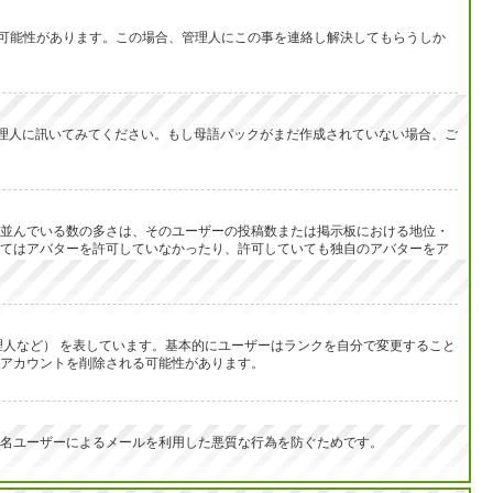
い可能性があります。この場合、管理人にこの事を連絡し解決してもらうしか
を管理人に訊いてみてください。もし母語パックがまだ作成されていない場合、ご
並んでいる数の多さは、そのユーザーの投稿数または掲示板における地位・
てはアバターを許可していなかったり、許可していても独自のアバターをア
人など） を表しています。基本的にユーザーはランクを自分で変更すること
アカウントを削除される可能性があります。
名ユーザーによるメールを利用した悪質な行為を防ぐためです。