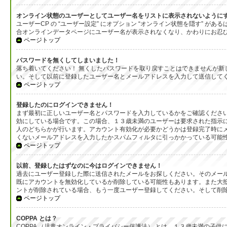
オンライン状態のユーザーとしてユーザー名をリストに表示されないように
ユーザーCP の “ユーザー設定” にオプション “オンライン状態を隠す”
合オンラインデータページにユーザー名が表示されなくなり、かわりにお忍
ページトップ
パスワードを無くしてしまいました！
落ち着いてください！ 無くしたパスワードを取り戻すことはできませんが
い。そして以前に登録したユーザー名とメールアドレスを入力して送信して
ページトップ
登録したのにログインできません！
まず最初に正しいユーザー名とパスワードを入力しているかをご確認ください
効にしている場合です。この場合、１３歳未満のユーザーは要求された指示
人のどちらかが行います。アカウント有効化が必要かどうかは登録完了時に
くないメールアドレスを入力したかスパムフィルタに引っかかっている可能
ページトップ
以前、登録したはずなのに今はログインできません！
過去にユーザー登録した際に送信されたメールをお探しください。そのメール
既にアカウントを無効化しているか削除している可能性もあります。また大
ントが削除されている場合、もう一度ユーザー登録してください。そして削
ページトップ
COPPA とは？
COPPA （児童オンライン・プライバシー保護法） とは、１３歳未満の