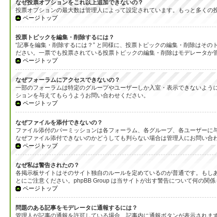
なぜ投票オプションをこれ以上追加できないの？
投票オプションの最大数は管理人によって設定されています。もっと多くの
ページトップ
投票トピックを編集・削除するには？
“記事を編集・削除するには？” と同様に、投票トピックの編集・削除はそ
ださい。一票でも投票されている投票トピックの編集・削除はモデレータか
ページトップ
なぜフォーラムにアクセスできないの？
一部のフォーラムは特定のグループやユーザーしか入室・表示できないよう
ションを与えてもらうようお問い合わせください。
ページトップ
なぜファイルを添付できないの？
ファイル添付のパーミッションは各フォーラム、各グループ、各ユーザーに
なぜファイル添付できないのかどうしても判らない場合は管理人にお問い合
ページトップ
なぜ私は警告されたの？
各掲示板サイトはそのサイト独自のルールを定めているのが普通です。もし
とにご注意ください。phpBB Group は当サイトが出す警告について
ページトップ
問題のある記事をモデレータに通報するには？
管理人が記事の通報を許可している場合、記事内に通報ボタンが表示されま