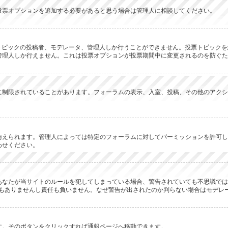
投票オプションを追加する必要があると思う場合は管理人に相談してください。
のトピックの投稿者、モデレータ、管理人しか行うことができません。投票トピック
管理人しか行えません。これは投票オプションが投票期間中に変更されるのを防ぐた
に制限されていることがあります。フォーラムの表示、入室、投稿、その他のアクシ
与えられます。管理人によっては特定のフォーラムに対してパーミッションを許可し
わせください。
あなたが当サイトのルールを犯してしまっている場合、警告されていても不思議では
何の関係もありませんし責任も負いません。なぜ警告が出されたのか判らない場合はモデ
す。そのボタンをクリックすれば通報ページへ移動できます。