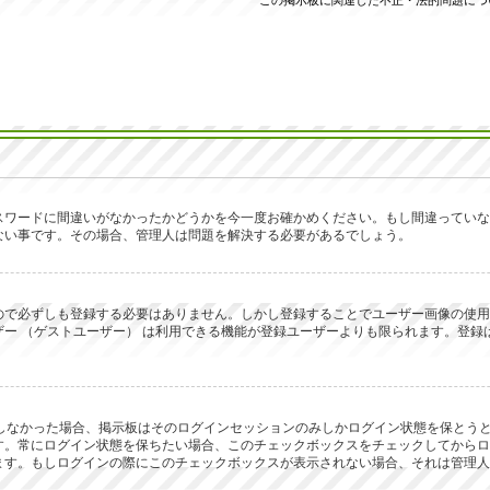
この掲示板に関連した不正・法的問題につ
スワードに間違いがなかったかどうかを今一度お確かめください。もし間違っていな
ない事です。その場合、管理人は問題を解決する必要があるでしょう。
で必ずしも登録する必要はありません。しかし登録することでユーザー画像の使用、プ
ー （ゲストユーザー） は利用できる機能が登録ユーザーよりも限られます。登録
ックしなかった場合、掲示板はそのログインセッションのみしかログイン状態を保と
す。常にログイン状態を保ちたい場合、このチェックボックスをチェックしてからロ
ます。もしログインの際にこのチェックボックスが表示されない場合、それは管理人