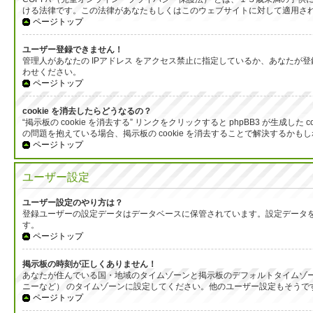
ける法律です。この法律があなたもしくはこのウェブサイトに対して適用される
ページトップ
ユーザー登録できません！
管理人があなたの IPアドレス をアクセス禁止に指定しているか、あなた
わせください。
ページトップ
cookie を消去したらどうなるの？
“掲示板の cookie を消去する” リンクをクリックすると phpBB3 が
の問題を抱えている場合、掲示板の cookie を消去することで解決するかも
ページトップ
ユーザー設定
ユーザー設定のやり方は？
登録ユーザーの設定データはデータベースに保管されています。設定データを
す。
ページトップ
掲示板の時刻が正しくありません！
あなたが住んでいる国・地域のタイムゾーンと掲示板のデフォルトタイムゾー
ニーなど） のタイムゾーンに設定してください。他のユーザー設定もそう
ページトップ