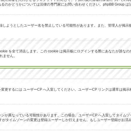
のかどうかについては法律の専門家にお問い合わせください。phpBB Group 
が登録しようとしたユーザー名を禁止している可能性があります。また、管理人が掲
生成した cookie を全て消去します。この cookie は掲示板にログインする際にあ
しれません。
変更するには ユーザーCP へ入室してください。ユーザーCP リンクは通常は掲
ンが異なっている可能性があります。この場合、ユーザーCP へ入室してタイムゾ
ですがタイムゾーンの変更は登録ユーザーしか行えません。もしユーザー登録がお済