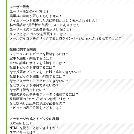
ユーザー設定
ユーザー設定のやり方は？
掲示板の時刻が正しくありません！
タイムゾーンを変更したのに時刻が正しく表示されません！
私の母語が “掲示板の言語” リストにありません！
ユーザー名の下に画像を表示させるには？
ランクとは？ ランクを変更するには？
メールアイコンをクリックするとログインページが表示されるんですけど？
投稿に関する問題
フォーラムにトピックを投稿するには？
記事を編集・削除するには？
自分の記事にサインを追加するには？
投票トピックを作成するには？
なぜ投票オプションをこれ以上追加できないの？
投票トピックを編集・削除するには？
なぜフォーラムにアクセスできないの？
なぜファイルを添付できないの？
なぜ私は警告されたの？
問題のある記事をモデレータに通報するには？
投稿画面の “セーブ” ボタンは何ですか？
なぜ投稿した記事に承認が必要なの？
トピックの表示位置を上げるには？
メッセージ作成とトピックの種類
BBCode とは？
HTML を使うことはできますか？
スマイリーとは？