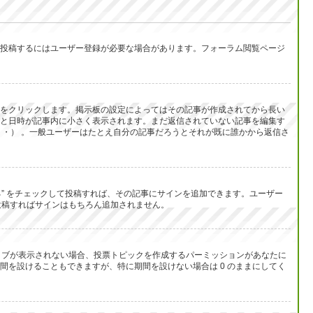
投稿するにはユーザー登録が必要な場合があります。フォーラム閲覧ページ
をクリックします。掲示板の設定によってはその記事が作成されてから長い
と日時が記事内に小さく表示されます。まだ返信されていない記事を編集す
・） 。一般ユーザーはたとえ自分の記事だろうとそれが既に誰かから返信さ
る” をチェックして投稿すれば、その記事にサインを追加できます。ユーザー
して投稿すればサインはもちろん追加されません。
のタブが表示されない場合、投票トピックを作成するパーミッションがあなたに
を設けることもできますが、特に期間を設けない場合は 0 のままにしてく