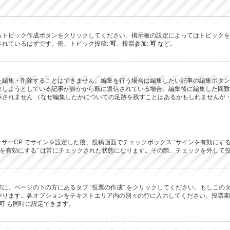
るトピック作成ボタンをクリックしてください。掲示板の設定によってはトピックを
されているはずです。例、トピック投稿:
可
、投票参加:
可
など。
を編集・削除することはできません。編集を行う場合は編集したい記事の編集ボタン
集しようとしている記事が誰かから既に返信されている場合、編集後に編集した回数
されません （なぜ編集したかについての足跡を残すことはあるかもしれませんが・
ーザーCP でサインを設定した後、投稿画面でチェックボックス “サインを有効にす
 “サインを有効にする” は常にチェックされた状態になります。その際、チェックを外
に、ページの下の方にあるタブ “投票の作成” をクリックしてください。もしこ
ります。各オプションをテキストエリア内の別々の行に入力してください。投票期間
可 も同時に設定できます。