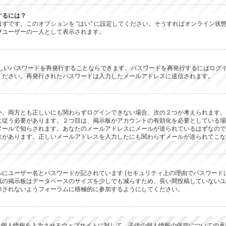
するには？
 があるはずです。このオプションを “はい” に設定してください。そうすればオンラ
びユーザーの一人として表示されます。
新しいパスワードを再発行することならできます。パスワードを再発行するにはログ
ください。再発行されたパスワードは入力したメールアドレスに送信されます。
。両方とも正しいにも関わらずログインできない場合、次の２つが考えられます。１つ
に従う必要があります。２つ目は、掲示板がアカウントの有効化を必要としている場
メールで知らされます。あなたのメールアドレスにメールが送られているはずなので
性があります。正しいメールアドレスを入力したにも関わらずメールが送られてこな
にユーザー名とパスワードが記されています (セキュリティ上の理由でパスワード
抵の掲示板はデータベースのサイズを少しでも減らすため、長い間投稿していないユ
除されないようフォーラムに積極的に参加するようにしてください。
子供に個人情報を入力させるウェブサイトに対して、子供の個人情報の保管についての