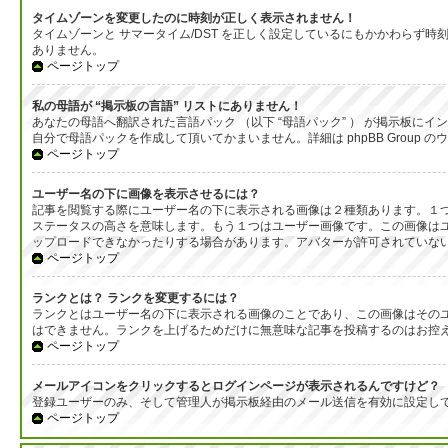
タイムゾーンを変更したのに時刻が正しく表示されません！
タイムゾーンと サマータイム/DST を正しく設定しているにもかかわら
ありません。
ページトップ
私の母語が “掲示板の言語” リストにありません！
あなたの母語へ翻訳された言語パック （以下 “母語パック” ） が掲示板
自分で母語パックを作成して頂いてかまいません。詳細は phpBB Group
ページトップ
ユーザー名の下に画像を表示させるには？
記事を閲覧する際にユーザー名の下に表示される画像は２種類あります。１
ステータスの高さを意味します。もう１つはユーザー画像です。この画像は
ップロードできなかったりする場合があります。アバターが許可されていな
ページトップ
ランクとは？ ランクを変更するには？
ランクとはユーザー名の下に表示される画像のことであり、この画像はそのユ
はできません。ランクを上げるためだけに無意味な記事を投稿するのはお控
ページトップ
メールアイコンをクリックするとログインページが表示されるんですけど？
登録ユーザーのみ、そして管理人が掲示板経由のメール送信を有効に設定し
ページトップ