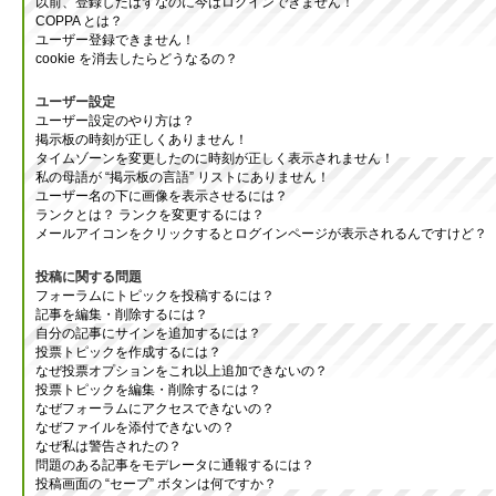
以前、登録したはずなのに今はログインできません！
COPPA とは？
ユーザー登録できません！
cookie を消去したらどうなるの？
ユーザー設定
ユーザー設定のやり方は？
掲示板の時刻が正しくありません！
タイムゾーンを変更したのに時刻が正しく表示されません！
私の母語が “掲示板の言語” リストにありません！
ユーザー名の下に画像を表示させるには？
ランクとは？ ランクを変更するには？
メールアイコンをクリックするとログインページが表示されるんですけど？
投稿に関する問題
フォーラムにトピックを投稿するには？
記事を編集・削除するには？
自分の記事にサインを追加するには？
投票トピックを作成するには？
なぜ投票オプションをこれ以上追加できないの？
投票トピックを編集・削除するには？
なぜフォーラムにアクセスできないの？
なぜファイルを添付できないの？
なぜ私は警告されたの？
問題のある記事をモデレータに通報するには？
投稿画面の “セーブ” ボタンは何ですか？