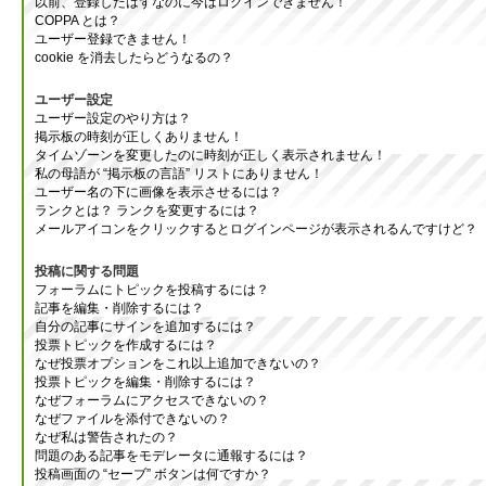
以前、登録したはずなのに今はログインできません！
COPPA とは？
ユーザー登録できません！
cookie を消去したらどうなるの？
ユーザー設定
ユーザー設定のやり方は？
掲示板の時刻が正しくありません！
タイムゾーンを変更したのに時刻が正しく表示されません！
私の母語が “掲示板の言語” リストにありません！
ユーザー名の下に画像を表示させるには？
ランクとは？ ランクを変更するには？
メールアイコンをクリックするとログインページが表示されるんですけど？
投稿に関する問題
フォーラムにトピックを投稿するには？
記事を編集・削除するには？
自分の記事にサインを追加するには？
投票トピックを作成するには？
なぜ投票オプションをこれ以上追加できないの？
投票トピックを編集・削除するには？
なぜフォーラムにアクセスできないの？
なぜファイルを添付できないの？
なぜ私は警告されたの？
問題のある記事をモデレータに通報するには？
投稿画面の “セーブ” ボタンは何ですか？