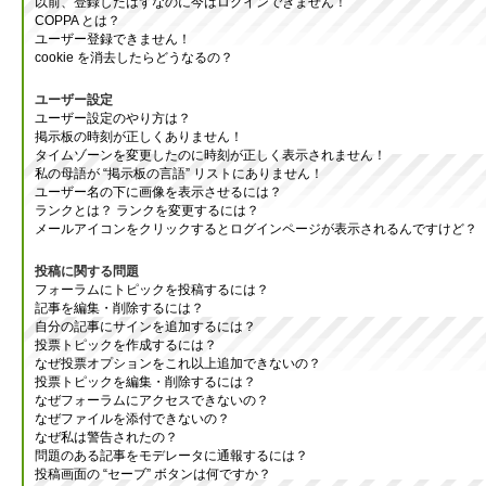
以前、登録したはずなのに今はログインできません！
COPPA とは？
ユーザー登録できません！
cookie を消去したらどうなるの？
ユーザー設定
ユーザー設定のやり方は？
掲示板の時刻が正しくありません！
タイムゾーンを変更したのに時刻が正しく表示されません！
私の母語が “掲示板の言語” リストにありません！
ユーザー名の下に画像を表示させるには？
ランクとは？ ランクを変更するには？
メールアイコンをクリックするとログインページが表示されるんですけど？
投稿に関する問題
フォーラムにトピックを投稿するには？
記事を編集・削除するには？
自分の記事にサインを追加するには？
投票トピックを作成するには？
なぜ投票オプションをこれ以上追加できないの？
投票トピックを編集・削除するには？
なぜフォーラムにアクセスできないの？
なぜファイルを添付できないの？
なぜ私は警告されたの？
問題のある記事をモデレータに通報するには？
投稿画面の “セーブ” ボタンは何ですか？