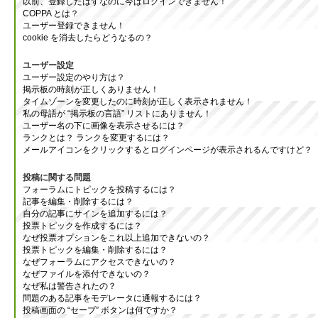
以前、登録したはずなのに今はログインできません！
COPPA とは？
ユーザー登録できません！
cookie を消去したらどうなるの？
ユーザー設定
ユーザー設定のやり方は？
掲示板の時刻が正しくありません！
タイムゾーンを変更したのに時刻が正しく表示されません！
私の母語が “掲示板の言語” リストにありません！
ユーザー名の下に画像を表示させるには？
ランクとは？ ランクを変更するには？
メールアイコンをクリックするとログインページが表示されるんですけど？
投稿に関する問題
フォーラムにトピックを投稿するには？
記事を編集・削除するには？
自分の記事にサインを追加するには？
投票トピックを作成するには？
なぜ投票オプションをこれ以上追加できないの？
投票トピックを編集・削除するには？
なぜフォーラムにアクセスできないの？
なぜファイルを添付できないの？
なぜ私は警告されたの？
問題のある記事をモデレータに通報するには？
投稿画面の “セーブ” ボタンは何ですか？