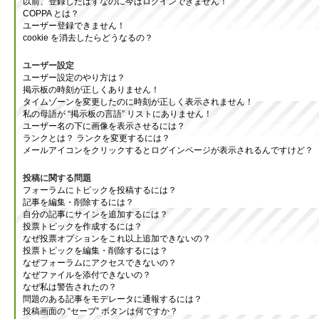
以前、登録したはずなのに今はログインできません！
COPPA とは？
ユーザー登録できません！
cookie を消去したらどうなるの？
ユーザー設定
ユーザー設定のやり方は？
掲示板の時刻が正しくありません！
タイムゾーンを変更したのに時刻が正しく表示されません！
私の母語が “掲示板の言語” リストにありません！
ユーザー名の下に画像を表示させるには？
ランクとは？ ランクを変更するには？
メールアイコンをクリックするとログインページが表示されるんですけど？
投稿に関する問題
フォーラムにトピックを投稿するには？
記事を編集・削除するには？
自分の記事にサインを追加するには？
投票トピックを作成するには？
なぜ投票オプションをこれ以上追加できないの？
投票トピックを編集・削除するには？
なぜフォーラムにアクセスできないの？
なぜファイルを添付できないの？
なぜ私は警告されたの？
問題のある記事をモデレータに通報するには？
投稿画面の “セーブ” ボタンは何ですか？