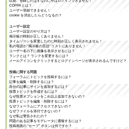
以前、登録したはずなのに今はログインできません！
COPPA とは？
ユーザー登録できません！
cookie を消去したらどうなるの？
ユーザー設定
ユーザー設定のやり方は？
掲示板の時刻が正しくありません！
タイムゾーンを変更したのに時刻が正しく表示されません！
私の母語が “掲示板の言語” リストにありません！
ユーザー名の下に画像を表示させるには？
ランクとは？ ランクを変更するには？
メールアイコンをクリックするとログインページが表示されるんですけど？
投稿に関する問題
フォーラムにトピックを投稿するには？
記事を編集・削除するには？
自分の記事にサインを追加するには？
投票トピックを作成するには？
なぜ投票オプションをこれ以上追加できないの？
投票トピックを編集・削除するには？
なぜフォーラムにアクセスできないの？
なぜファイルを添付できないの？
なぜ私は警告されたの？
問題のある記事をモデレータに通報するには？
投稿画面の “セーブ” ボタンは何ですか？