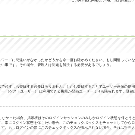
この掲示板に関連した不正・法的問題につ
スワードに間違いがなかったかどうかを今一度お確かめください。もし間違っていな
ない事です。その場合、管理人は問題を解決する必要があるでしょう。
で必ずしも登録する必要はありません。しかし登録することでユーザー画像の使用、プ
ー （ゲストユーザー） は利用できる機能が登録ユーザーよりも限られます。登録
ックしなかった場合、掲示板はそのログインセッションのみしかログイン状態を保と
す。常にログイン状態を保ちたい場合、このチェックボックスをチェックしてからロ
ます。もしログインの際にこのチェックボックスが表示されない場合、それは管理人