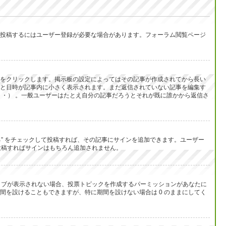
投稿するにはユーザー登録が必要な場合があります。フォーラム閲覧ページ
をクリックします。掲示板の設定によってはその記事が作成されてから長い
と日時が記事内に小さく表示されます。まだ返信されていない記事を編集す
・） 。一般ユーザーはたとえ自分の記事だろうとそれが既に誰かから返信さ
る” をチェックして投稿すれば、その記事にサインを追加できます。ユーザー
して投稿すればサインはもちろん追加されません。
のタブが表示されない場合、投票トピックを作成するパーミッションがあなたに
を設けることもできますが、特に期間を設けない場合は 0 のままにしてく