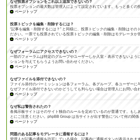
なぜ投票オプションをこれ以上追加できないの？
投票オプションの最大数は管理人によって設定されています。もっと多くの
ページトップ
投票トピックを編集・削除するには？
“記事を編集・削除するには？” と同様に、投票トピックの編集・削除はそ
ださい。一票でも投票されている投票トピックの編集・削除はモデレータか
ページトップ
なぜフォーラムにアクセスできないの？
一部のフォーラムは特定のグループやユーザーしか入室・表示できないよう
ションを与えてもらうようお問い合わせください。
ページトップ
なぜファイルを添付できないの？
ファイル添付のパーミッションは各フォーラム、各グループ、各ユーザーに
なぜファイル添付できないのかどうしても判らない場合は管理人にお問い合
ページトップ
なぜ私は警告されたの？
各掲示板サイトはそのサイト独自のルールを定めているのが普通です。もし
とにご注意ください。phpBB Group は当サイトが出す警告について
ページトップ
問題のある記事をモデレータに通報するには？
管理人が記事の通報を許可している場合、記事内に通報ボタンが表示されま