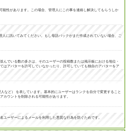
い可能性があります。この場合、管理人にこの事を連絡し解決してもらうしか
を管理人に訊いてみてください。もし母語パックがまだ作成されていない場合、ご
並んでいる数の多さは、そのユーザーの投稿数または掲示板における地位・
てはアバターを許可していなかったり、許可していても独自のアバターをア
人など） を表しています。基本的にユーザーはランクを自分で変更すること
アカウントを削除される可能性があります。
名ユーザーによるメールを利用した悪質な行為を防ぐためです。