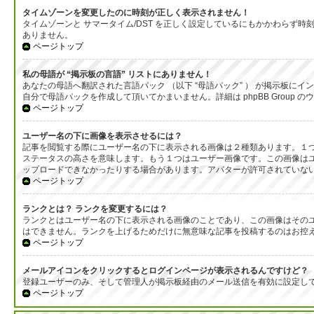
タイムゾーンを変更したのに時刻が正しく表示されません！
タイムゾーンと サマータイム/DST を正しく設定しているにもかかわら
ありません。
ページトップ
私の母語が “掲示板の言語” リストにありません！
あなたの母語へ翻訳された言語パック （以下 “母語パック” ） が掲示板
自分で母語パックを作成して頂いてかまいません。詳細は phpBB Group
ページトップ
ユーザー名の下に画像を表示させるには？
記事を閲覧する際にユーザー名の下に表示される画像は２種類あります。１
ステータスの高さを意味します。もう１つはユーザー画像です。この画像は
ップロードできなかったりする場合があります。アバターが許可されていな
ページトップ
ランクとは？ ランクを変更するには？
ランクとはユーザー名の下に表示される画像のことであり、この画像はそのユ
はできません。ランクを上げるためだけに無意味な記事を投稿するのはお控
ページトップ
メールアイコンをクリックするとログインページが表示されるんですけど？
登録ユーザーのみ、そして管理人が掲示板経由のメール送信を有効に設定し
ページトップ