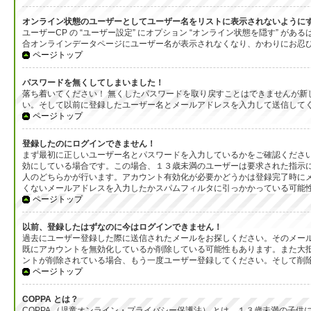
オンライン状態のユーザーとしてユーザー名をリストに表示されないように
ユーザーCP の “ユーザー設定” にオプション “オンライン状態を隠す”
合オンラインデータページにユーザー名が表示されなくなり、かわりにお忍
ページトップ
パスワードを無くしてしまいました！
落ち着いてください！ 無くしたパスワードを取り戻すことはできませんが
い。そして以前に登録したユーザー名とメールアドレスを入力して送信して
ページトップ
登録したのにログインできません！
まず最初に正しいユーザー名とパスワードを入力しているかをご確認ください
効にしている場合です。この場合、１３歳未満のユーザーは要求された指示
人のどちらかが行います。アカウント有効化が必要かどうかは登録完了時に
くないメールアドレスを入力したかスパムフィルタに引っかかっている可能
ページトップ
以前、登録したはずなのに今はログインできません！
過去にユーザー登録した際に送信されたメールをお探しください。そのメール
既にアカウントを無効化しているか削除している可能性もあります。また大
ントが削除されている場合、もう一度ユーザー登録してください。そして削
ページトップ
COPPA とは？
COPPA （児童オンライン・プライバシー保護法） とは、１３歳未満の