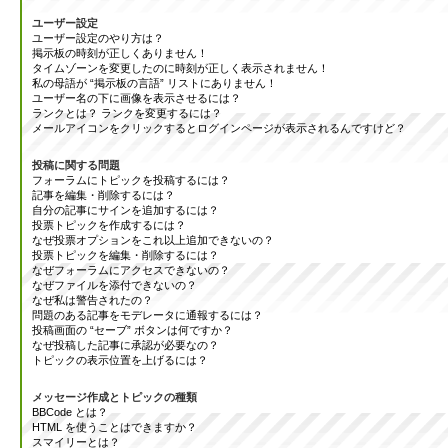
ユーザー設定
ユーザー設定のやり方は？
掲示板の時刻が正しくありません！
タイムゾーンを変更したのに時刻が正しく表示されません！
私の母語が “掲示板の言語” リストにありません！
ユーザー名の下に画像を表示させるには？
ランクとは？ ランクを変更するには？
メールアイコンをクリックするとログインページが表示されるんですけど？
投稿に関する問題
フォーラムにトピックを投稿するには？
記事を編集・削除するには？
自分の記事にサインを追加するには？
投票トピックを作成するには？
なぜ投票オプションをこれ以上追加できないの？
投票トピックを編集・削除するには？
なぜフォーラムにアクセスできないの？
なぜファイルを添付できないの？
なぜ私は警告されたの？
問題のある記事をモデレータに通報するには？
投稿画面の “セーブ” ボタンは何ですか？
なぜ投稿した記事に承認が必要なの？
トピックの表示位置を上げるには？
メッセージ作成とトピックの種類
BBCode とは？
HTML を使うことはできますか？
スマイリーとは？