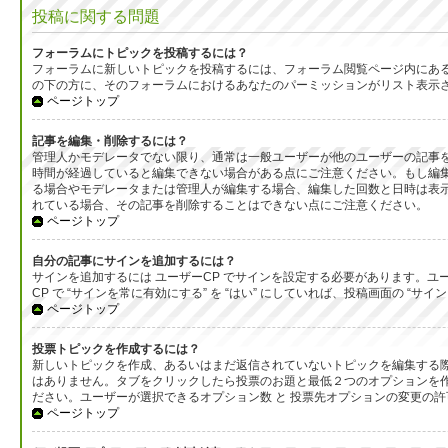
投稿に関する問題
フォーラムにトピックを投稿するには？
フォーラムに新しいトピックを投稿するには、フォーラム閲覧ページ内にあ
の下の方に、そのフォーラムにおけるあなたのパーミッションがリスト表示
ページトップ
記事を編集・削除するには？
管理人かモデレータでない限り、通常は一般ユーザーが他のユーザーの記事
時間が経過していると編集できない場合がある点にご注意ください。もし編
る場合やモデレータまたは管理人が編集する場合、編集した回数と日時は表示
れている場合、その記事を削除することはできない点にご注意ください。
ページトップ
自分の記事にサインを追加するには？
サインを追加するには ユーザーCP でサインを設定する必要があります。ユ
CP で “サインを常に有効にする” を “はい” にしていれば、投稿画面の
ページトップ
投票トピックを作成するには？
新しいトピックを作成、あるいはまだ返信されていないトピックを編集する際
はありません。タブをクリックしたら投票のお題と最低２つのオプションを作
ださい。ユーザーが選択できるオプション数 と 投票先オプションの変更の許
ページトップ