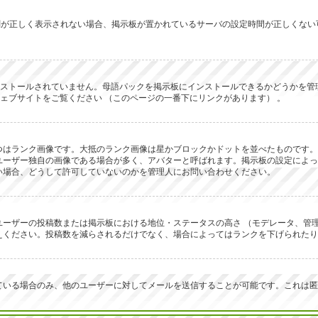
ず時刻が正しく表示されない場合、掲示板が置かれているサーバの設定時間が正しくな
にインストールされていません。母語パックを掲示板にインストールできるかどうか
 のウェブサイトをご覧ください （このページの一番下にリンクがあります） 。
つはランク画像です。大抵のランク画像は星かブロックかドットを並べたものです。
ユーザー独自の画像である場合が多く、アバターと呼ばれます。掲示板の設定によっ
い場合、どうして許可していないのかを管理人にお問い合わせください。
ーザーの投稿数または掲示板における地位・ステータスの高さ （モデレータ、管理
えください。投稿数を減らされるだけでなく、場合によってはランクを下げられたり
ている場合のみ、他のユーザーに対してメールを送信することが可能です。これは匿