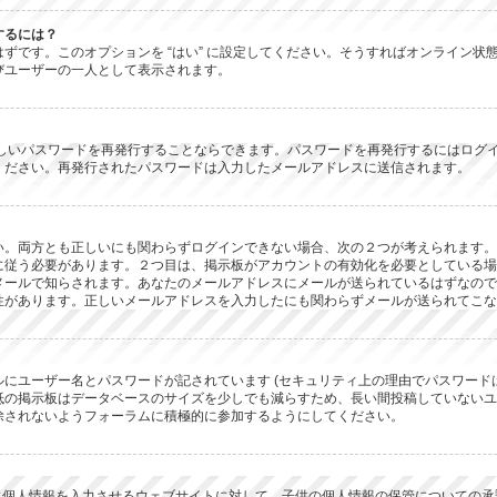
するには？
 があるはずです。このオプションを “はい” に設定してください。そうすればオンラ
びユーザーの一人として表示されます。
新しいパスワードを再発行することならできます。パスワードを再発行するにはログ
ください。再発行されたパスワードは入力したメールアドレスに送信されます。
。両方とも正しいにも関わらずログインできない場合、次の２つが考えられます。１つ
に従う必要があります。２つ目は、掲示板がアカウントの有効化を必要としている場
メールで知らされます。あなたのメールアドレスにメールが送られているはずなので
性があります。正しいメールアドレスを入力したにも関わらずメールが送られてこな
にユーザー名とパスワードが記されています (セキュリティ上の理由でパスワード
抵の掲示板はデータベースのサイズを少しでも減らすため、長い間投稿していないユ
除されないようフォーラムに積極的に参加するようにしてください。
子供に個人情報を入力させるウェブサイトに対して、子供の個人情報の保管についての