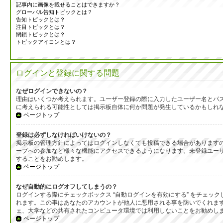
記事内に画像を載せることはできますか？
グローバル告知トピックとは？
告知トピックとは？
注目トピックとは？
閉鎖トピックとは？
トピックアイコンとは？
ログインと登録に関する問題
なぜログインできないの？
理由はいくつか考えられます。ユーザー登録の際に入力したユーザー名とパ
に考えられる可能性としては掲示板自体に何か問題が発生しているかもしれ
ページトップ
登録は必ずしなければいけないの？
掲示板の管理方針によってはログインしなくても投稿できる場合がありますの
ープへの参加など様々な機能にアクセスできるようになります。未登録ユーザ
することをお勧めします。
ページトップ
なぜ自動的にログオフしてしまうの？
ログインする際にチェックボックス “自動ログインを有効にする” をチェ
れます。この事はあなたのアカウントが他人に悪用される事を防いでくれま
ェ、大学などの共有されたコンピュータ環境では利用しないことをお勧めし
ページトップ