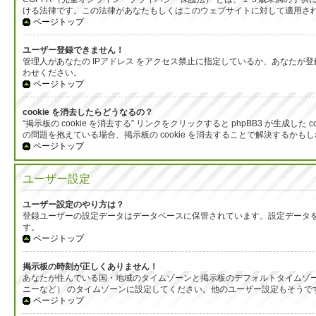
ける法律です。この法律があなたもしくはこのウェブサイトに対して適用される
ページトップ
ユーザー登録できません！
管理人があなたの IPアドレス をアクセス禁止に指定しているか、あなた
わせください。
ページトップ
cookie を消去したらどうなるの？
“掲示板の cookie を消去する” リンクをクリックすると phpBB3 が
の問題を抱えている場合、掲示板の cookie を消去することで解決するかも
ページトップ
ユーザー設定
ユーザー設定のやり方は？
登録ユーザーの設定データはデータベースに保管されています。設定データを
す。
ページトップ
掲示板の時刻が正しくありません！
あなたが住んでいる国・地域のタイムゾーンと掲示板のデフォルトタイムゾー
ニーなど） のタイムゾーンに設定してください。他のユーザー設定もそう
ページトップ