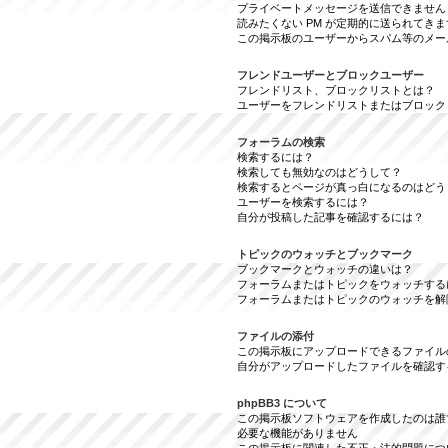
プライベートメッセージを送信できません
読みたくない PM が定期的に送られてきま
この掲示板のユーザーからスパム等のメー
フレンドユーザーとブロックユーザー
フレンドリスト、ブロックリストとは？
ユーザーをフレンドリストまたはブロック
フォーラムの検索
検索するには？
検索しても無効なのはどうして？
検索するとページが真っ白になるのはどう
ユーザーを検索するには？
自分が投稿した記事を確認するには？
トピックのウォッチとブックマーク
ブックマークとウォッチの違いは？
フォーラムまたはトピックをウォッチする
フォーラムまたはトピックのウォッチを解
ファイルの添付
この掲示板にアップロードできるファイル
自分がアップロードしたファイルを確認す
phpBB3 について
この掲示板ソフトウェアを作成したのは誰
必要な機能がありません