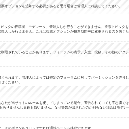
投票オプションを追加する必要があると思う場合は管理人に相談してください。
のトピックの投稿者、モデレータ、管理人しか行うことができません。投票トピック
管理人しか行えません。これは投票オプションが投票期間中に変更されるのを防ぐた
に制限されていることがあります。フォーラムの表示、入室、投稿、その他のアクシ
与えられます。管理人によっては特定のフォーラムに対してパーミッションを許可し
わせください。
あなたが当サイトのルールを犯してしまっている場合、警告されていても不思議では
何の関係もありませんし責任も負いません。なぜ警告が出されたのか判らない場合はモデ
す。そのボタンをクリックすれば通報ページへ移動できます。