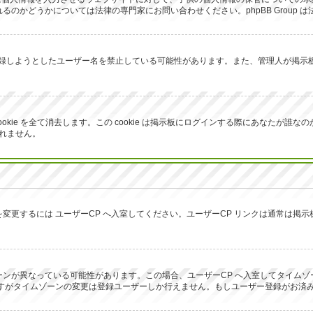
のかどうかについては法律の専門家にお問い合わせください。phpBB Group 
が登録しようとしたユーザー名を禁止している可能性があります。また、管理人が掲
生成した cookie を全て消去します。この cookie は掲示板にログインする際にあ
しれません。
変更するには ユーザーCP へ入室してください。ユーザーCP リンクは通常は掲
ンが異なっている可能性があります。この場合、ユーザーCP へ入室してタイムゾ
ですがタイムゾーンの変更は登録ユーザーしか行えません。もしユーザー登録がお済