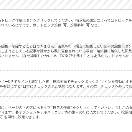
るトピック作成ボタンをクリックしてください。掲示板の設定によってはトピックを
されているはずです。例、トピック投稿:
可
、投票参加:
可
など。
を編集・削除することはできません。編集を行う場合は編集したい記事の編集ボタン
集しようとしている記事が誰かから既に返信されている場合、編集後に編集した回数
されません （なぜ編集したかについての足跡を残すことはあるかもしれませんが・
ーザーCP でサインを設定した後、投稿画面でチェックボックス “サインを有効にす
 “サインを有効にする” は常にチェックされた状態になります。その際、チェックを外
に、ページの下の方にあるタブ “投票の作成” をクリックしてください。もしこ
ります。各オプションをテキストエリア内の別々の行に入力してください。投票期間
可 も同時に設定できます。