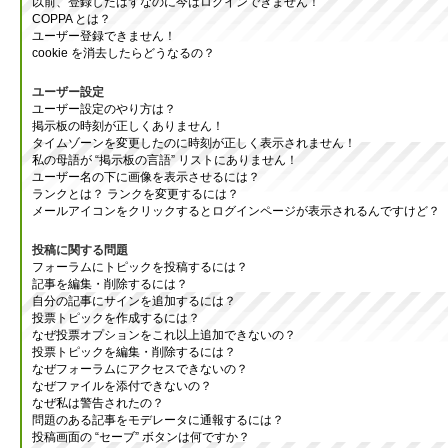
以前、登録したはずなのに今はログインできません！
COPPA とは？
ユーザー登録できません！
cookie を消去したらどうなるの？
ユーザー設定
ユーザー設定のやり方は？
掲示板の時刻が正しくありません！
タイムゾーンを変更したのに時刻が正しく表示されません！
私の母語が “掲示板の言語” リストにありません！
ユーザー名の下に画像を表示させるには？
ランクとは？ ランクを変更するには？
メールアイコンをクリックするとログインページが表示されるんですけど？
投稿に関する問題
フォーラムにトピックを投稿するには？
記事を編集・削除するには？
自分の記事にサインを追加するには？
投票トピックを作成するには？
なぜ投票オプションをこれ以上追加できないの？
投票トピックを編集・削除するには？
なぜフォーラムにアクセスできないの？
なぜファイルを添付できないの？
なぜ私は警告されたの？
問題のある記事をモデレータに通報するには？
投稿画面の “セーブ” ボタンは何ですか？