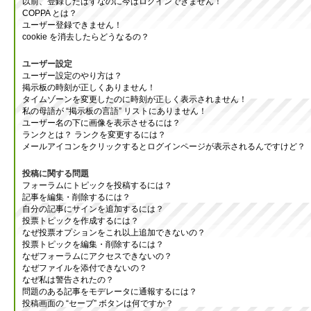
以前、登録したはずなのに今はログインできません！
COPPA とは？
ユーザー登録できません！
cookie を消去したらどうなるの？
ユーザー設定
ユーザー設定のやり方は？
掲示板の時刻が正しくありません！
タイムゾーンを変更したのに時刻が正しく表示されません！
私の母語が “掲示板の言語” リストにありません！
ユーザー名の下に画像を表示させるには？
ランクとは？ ランクを変更するには？
メールアイコンをクリックするとログインページが表示されるんですけど？
投稿に関する問題
フォーラムにトピックを投稿するには？
記事を編集・削除するには？
自分の記事にサインを追加するには？
投票トピックを作成するには？
なぜ投票オプションをこれ以上追加できないの？
投票トピックを編集・削除するには？
なぜフォーラムにアクセスできないの？
なぜファイルを添付できないの？
なぜ私は警告されたの？
問題のある記事をモデレータに通報するには？
投稿画面の “セーブ” ボタンは何ですか？