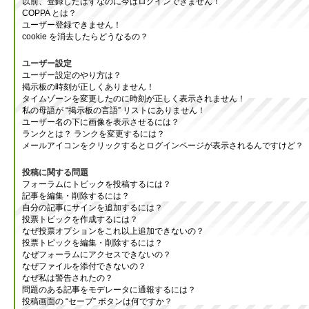
以前、登録したはずなのに今はログインできません！
COPPA とは？
ユーザー登録できません！
cookie を消去したらどうなるの？
ユーザー設定
ユーザー設定のやり方は？
掲示板の時刻が正しくありません！
タイムゾーンを変更したのに時刻が正しく表示されません！
私の母語が “掲示板の言語” リストにありません！
ユーザー名の下に画像を表示させるには？
ランクとは？ ランクを変更するには？
メールアイコンをクリックするとログインページが表示されるんですけど？
投稿に関する問題
フォーラムにトピックを投稿するには？
記事を編集・削除するには？
自分の記事にサインを追加するには？
投票トピックを作成するには？
なぜ投票オプションをこれ以上追加できないの？
投票トピックを編集・削除するには？
なぜフォーラムにアクセスできないの？
なぜファイルを添付できないの？
なぜ私は警告されたの？
問題のある記事をモデレータに通報するには？
投稿画面の “セーブ” ボタンは何ですか？