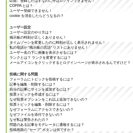
以前、登録したはずなのに今はログインできません！
COPPA とは？
ユーザー登録できません！
cookie を消去したらどうなるの？
ユーザー設定
ユーザー設定のやり方は？
掲示板の時刻が正しくありません！
タイムゾーンを変更したのに時刻が正しく表示されません！
私の母語が “掲示板の言語” リストにありません！
ユーザー名の下に画像を表示させるには？
ランクとは？ ランクを変更するには？
メールアイコンをクリックするとログインページが表示されるんですけど？
投稿に関する問題
フォーラムにトピックを投稿するには？
記事を編集・削除するには？
自分の記事にサインを追加するには？
投票トピックを作成するには？
なぜ投票オプションをこれ以上追加できないの？
投票トピックを編集・削除するには？
なぜフォーラムにアクセスできないの？
なぜファイルを添付できないの？
なぜ私は警告されたの？
問題のある記事をモデレータに通報するには？
投稿画面の “セーブ” ボタンは何ですか？