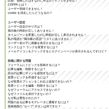
以前、登録したはずなのに今はログインできません！
COPPA とは？
ユーザー登録できません！
cookie を消去したらどうなるの？
ユーザー設定
ユーザー設定のやり方は？
掲示板の時刻が正しくありません！
タイムゾーンを変更したのに時刻が正しく表示されません！
私の母語が “掲示板の言語” リストにありません！
ユーザー名の下に画像を表示させるには？
ランクとは？ ランクを変更するには？
メールアイコンをクリックするとログインページが表示されるんですけど？
投稿に関する問題
フォーラムにトピックを投稿するには？
記事を編集・削除するには？
自分の記事にサインを追加するには？
投票トピックを作成するには？
なぜ投票オプションをこれ以上追加できないの？
投票トピックを編集・削除するには？
なぜフォーラムにアクセスできないの？
なぜファイルを添付できないの？
なぜ私は警告されたの？
問題のある記事をモデレータに通報するには？
投稿画面の “セーブ” ボタンは何ですか？