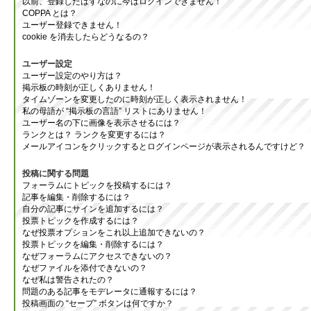
以前、登録したはずなのに今はログインできません！
COPPA とは？
ユーザー登録できません！
cookie を消去したらどうなるの？
ユーザー設定
ユーザー設定のやり方は？
掲示板の時刻が正しくありません！
タイムゾーンを変更したのに時刻が正しく表示されません！
私の母語が “掲示板の言語” リストにありません！
ユーザー名の下に画像を表示させるには？
ランクとは？ ランクを変更するには？
メールアイコンをクリックするとログインページが表示されるんですけど？
投稿に関する問題
フォーラムにトピックを投稿するには？
記事を編集・削除するには？
自分の記事にサインを追加するには？
投票トピックを作成するには？
なぜ投票オプションをこれ以上追加できないの？
投票トピックを編集・削除するには？
なぜフォーラムにアクセスできないの？
なぜファイルを添付できないの？
なぜ私は警告されたの？
問題のある記事をモデレータに通報するには？
投稿画面の “セーブ” ボタンは何ですか？