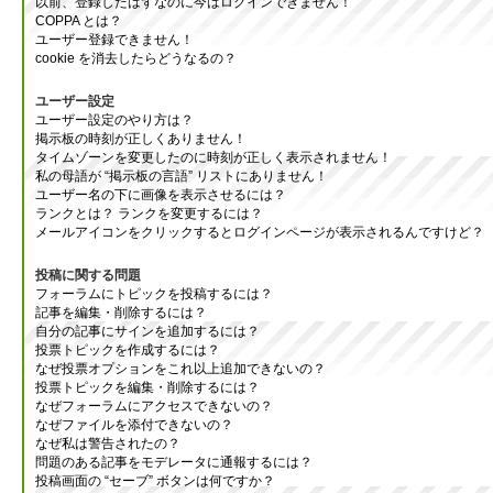
以前、登録したはずなのに今はログインできません！
COPPA とは？
ユーザー登録できません！
cookie を消去したらどうなるの？
ユーザー設定
ユーザー設定のやり方は？
掲示板の時刻が正しくありません！
タイムゾーンを変更したのに時刻が正しく表示されません！
私の母語が “掲示板の言語” リストにありません！
ユーザー名の下に画像を表示させるには？
ランクとは？ ランクを変更するには？
メールアイコンをクリックするとログインページが表示されるんですけど？
投稿に関する問題
フォーラムにトピックを投稿するには？
記事を編集・削除するには？
自分の記事にサインを追加するには？
投票トピックを作成するには？
なぜ投票オプションをこれ以上追加できないの？
投票トピックを編集・削除するには？
なぜフォーラムにアクセスできないの？
なぜファイルを添付できないの？
なぜ私は警告されたの？
問題のある記事をモデレータに通報するには？
投稿画面の “セーブ” ボタンは何ですか？