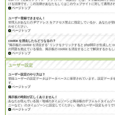
ける法律です。この法律があなたもしくはこのウェブサイトに対して適用される
ページトップ
ユーザー登録できません！
管理人があなたの IPアドレス をアクセス禁止に指定しているか、あなた
わせください。
ページトップ
cookie を消去したらどうなるの？
“掲示板の cookie を消去する” リンクをクリックすると phpBB3 が
の問題を抱えている場合、掲示板の cookie を消去することで解決するかも
ページトップ
ユーザー設定
ユーザー設定のやり方は？
登録ユーザーの設定データはデータベースに保管されています。設定データを
す。
ページトップ
掲示板の時刻が正しくありません！
あなたが住んでいる国・地域のタイムゾーンと掲示板のデフォルトタイムゾー
ニーなど） のタイムゾーンに設定してください。他のユーザー設定もそう
ページトップ