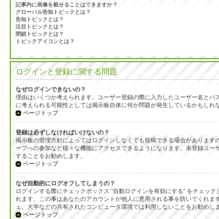
記事内に画像を載せることはできますか？
グローバル告知トピックとは？
告知トピックとは？
注目トピックとは？
閉鎖トピックとは？
トピックアイコンとは？
ログインと登録に関する問題
なぜログインできないの？
理由はいくつか考えられます。ユーザー登録の際に入力したユーザー名とパ
に考えられる可能性としては掲示板自体に何か問題が発生しているかもしれ
ページトップ
登録は必ずしなければいけないの？
掲示板の管理方針によってはログインしなくても投稿できる場合がありますの
ープへの参加など様々な機能にアクセスできるようになります。未登録ユーザ
することをお勧めします。
ページトップ
なぜ自動的にログオフしてしまうの？
ログインする際にチェックボックス “自動ログインを有効にする” をチェ
れます。この事はあなたのアカウントが他人に悪用される事を防いでくれま
ェ、大学などの共有されたコンピュータ環境では利用しないことをお勧めし
ページトップ