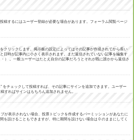
投稿するにはユーザー登録が必要な場合があります。フォーラム閲覧ページ
をクリックします。掲示板の設定によってはその記事が作成されてから長い
と日時が記事内に小さく表示されます。まだ返信されていない記事を編集す
・） 。一般ユーザーはたとえ自分の記事だろうとそれが既に誰かから返信さ
る” をチェックして投稿すれば、その記事にサインを追加できます。ユーザー
して投稿すればサインはもちろん追加されません。
のタブが表示されない場合、投票トピックを作成するパーミッションがあなたに
を設けることもできますが、特に期間を設けない場合は 0 のままにしてく