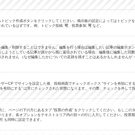
るトピック作成ボタンをクリックしてください。掲示板の設定によってはトピックを
されているはずです。例、トピック投稿:
可
、投票参加:
可
など。
を編集・削除することはできません。編集を行う場合は編集したい記事の編集ボタン
集しようとしている記事が誰かから既に返信されている場合、編集後に編集した回数
されません （なぜ編集したかについての足跡を残すことはあるかもしれませんが・
ーザーCP でサインを設定した後、投稿画面でチェックボックス “サインを有効にす
 “サインを有効にする” は常にチェックされた状態になります。その際、チェックを外
に、ページの下の方にあるタブ “投票の作成” をクリックしてください。もしこ
ります。各オプションをテキストエリア内の別々の行に入力してください。投票期間
可 も同時に設定できます。