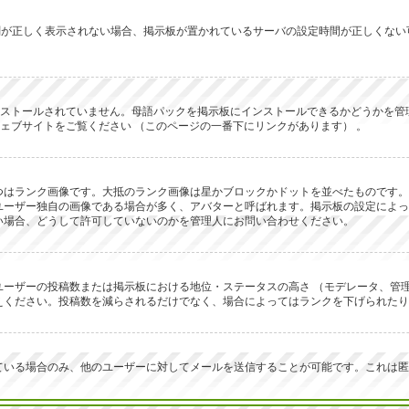
ず時刻が正しく表示されない場合、掲示板が置かれているサーバの設定時間が正しくな
にインストールされていません。母語パックを掲示板にインストールできるかどうか
 のウェブサイトをご覧ください （このページの一番下にリンクがあります） 。
つはランク画像です。大抵のランク画像は星かブロックかドットを並べたものです。
ユーザー独自の画像である場合が多く、アバターと呼ばれます。掲示板の設定によっ
い場合、どうして許可していないのかを管理人にお問い合わせください。
ーザーの投稿数または掲示板における地位・ステータスの高さ （モデレータ、管理
えください。投稿数を減らされるだけでなく、場合によってはランクを下げられたり
ている場合のみ、他のユーザーに対してメールを送信することが可能です。これは匿