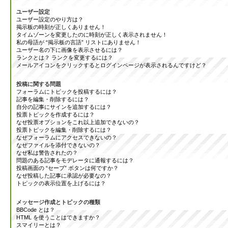
ユーザー設定
ユーザー設定のやり方は？
掲示板の時刻が正しくありません！
タイムゾーンを変更したのに時刻が正しく表示されません！
私の母語が “掲示板の言語” リストにありません！
ユーザー名の下に画像を表示させるには？
ランクとは？ ランクを変更するには？
メールアイコンをクリックするとログインページが表示されるんですけど？
投稿に関する問題
フォーラムにトピックを投稿するには？
記事を編集・削除するには？
自分の記事にサインを追加するには？
投票トピックを作成するには？
なぜ投票オプションをこれ以上追加できないの？
投票トピックを編集・削除するには？
なぜフォーラムにアクセスできないの？
なぜファイルを添付できないの？
なぜ私は警告されたの？
問題のある記事をモデレータに通報するには？
投稿画面の “セーブ” ボタンは何ですか？
なぜ投稿した記事に承認が必要なの？
トピックの表示位置を上げるには？
メッセージ作成とトピックの種類
BBCode とは？
HTML を使うことはできますか？
スマイリーとは？