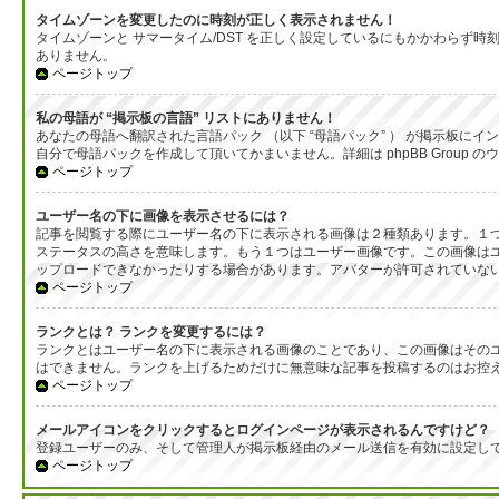
タイムゾーンを変更したのに時刻が正しく表示されません！
タイムゾーンと サマータイム/DST を正しく設定しているにもかかわら
ありません。
ページトップ
私の母語が “掲示板の言語” リストにありません！
あなたの母語へ翻訳された言語パック （以下 “母語パック” ） が掲示板
自分で母語パックを作成して頂いてかまいません。詳細は phpBB Group
ページトップ
ユーザー名の下に画像を表示させるには？
記事を閲覧する際にユーザー名の下に表示される画像は２種類あります。１
ステータスの高さを意味します。もう１つはユーザー画像です。この画像は
ップロードできなかったりする場合があります。アバターが許可されていな
ページトップ
ランクとは？ ランクを変更するには？
ランクとはユーザー名の下に表示される画像のことであり、この画像はそのユ
はできません。ランクを上げるためだけに無意味な記事を投稿するのはお控
ページトップ
メールアイコンをクリックするとログインページが表示されるんですけど？
登録ユーザーのみ、そして管理人が掲示板経由のメール送信を有効に設定し
ページトップ