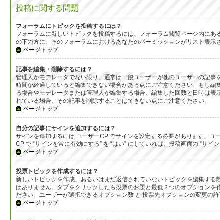
投稿に関する問題
フォーラムにトピックを投稿するには？
フォーラムに新しいトピックを投稿するには、フォーラム閲覧ページ内にあ
の下の方に、そのフォーラムにおけるあなたのパーミッションがリスト表示
ページトップ
記事を編集・削除するには？
管理人かモデレータでない限り、通常は一般ユーザーが他のユーザーの記事
時間が経過していると編集できない場合がある点にご注意ください。もし編
る場合やモデレータまたは管理人が編集する場合、編集した回数と日時は表示
れている場合、その記事を削除することはできない点にご注意ください。
ページトップ
自分の記事にサインを追加するには？
サインを追加するには ユーザーCP でサインを設定する必要があります。ユ
CP で “サインを常に有効にする” を “はい” にしていれば、投稿画面の
ページトップ
投票トピックを作成するには？
新しいトピックを作成、あるいはまだ返信されていないトピックを編集する際
はありません。タブをクリックしたら投票のお題と最低２つのオプションを作
ださい。ユーザーが選択できるオプション数 と 投票先オプションの変更の許
ページトップ