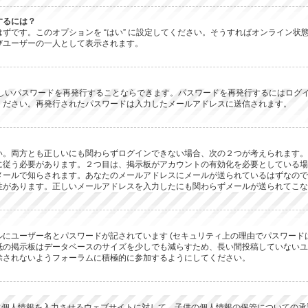
するには？
 があるはずです。このオプションを “はい” に設定してください。そうすればオンラ
びユーザーの一人として表示されます。
新しいパスワードを再発行することならできます。パスワードを再発行するにはログ
ください。再発行されたパスワードは入力したメールアドレスに送信されます。
。両方とも正しいにも関わらずログインできない場合、次の２つが考えられます。１つ
に従う必要があります。２つ目は、掲示板がアカウントの有効化を必要としている場
メールで知らされます。あなたのメールアドレスにメールが送られているはずなので
性があります。正しいメールアドレスを入力したにも関わらずメールが送られてこな
にユーザー名とパスワードが記されています (セキュリティ上の理由でパスワード
抵の掲示板はデータベースのサイズを少しでも減らすため、長い間投稿していないユ
除されないようフォーラムに積極的に参加するようにしてください。
子供に個人情報を入力させるウェブサイトに対して、子供の個人情報の保管についての