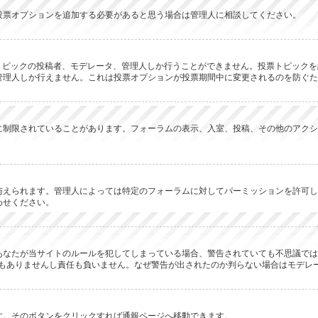
投票オプションを追加する必要があると思う場合は管理人に相談してください。
のトピックの投稿者、モデレータ、管理人しか行うことができません。投票トピック
管理人しか行えません。これは投票オプションが投票期間中に変更されるのを防ぐた
に制限されていることがあります。フォーラムの表示、入室、投稿、その他のアクシ
与えられます。管理人によっては特定のフォーラムに対してパーミッションを許可し
わせください。
あなたが当サイトのルールを犯してしまっている場合、警告されていても不思議では
何の関係もありませんし責任も負いません。なぜ警告が出されたのか判らない場合はモデ
す。そのボタンをクリックすれば通報ページへ移動できます。