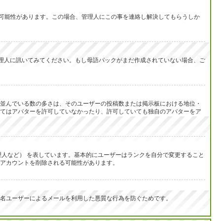
い可能性があります。この場合、管理人にこの事を連絡し解決してもらうしか
を管理人に訊いてみてください。もし母語パックがまだ作成されていない場合、ご
並んでいる数の多さは、そのユーザーの投稿数または掲示板における地位・
てはアバターを許可していなかったり、許可していても独自のアバターをア
人など） を表しています。基本的にユーザーはランクを自分で変更すること
アカウントを削除される可能性があります。
名ユーザーによるメールを利用した悪質な行為を防ぐためです。