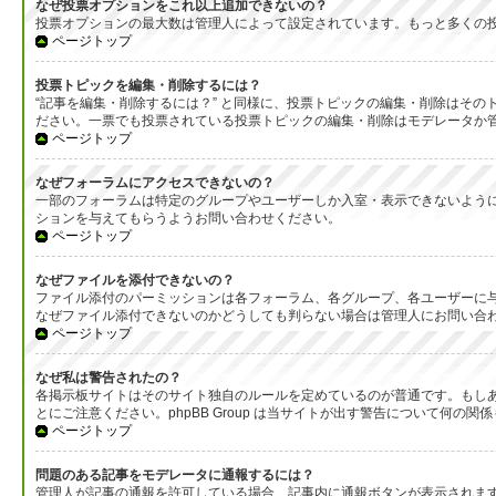
なぜ投票オプションをこれ以上追加できないの？
投票オプションの最大数は管理人によって設定されています。もっと多くの
ページトップ
投票トピックを編集・削除するには？
“記事を編集・削除するには？” と同様に、投票トピックの編集・削除はそ
ださい。一票でも投票されている投票トピックの編集・削除はモデレータか
ページトップ
なぜフォーラムにアクセスできないの？
一部のフォーラムは特定のグループやユーザーしか入室・表示できないよう
ションを与えてもらうようお問い合わせください。
ページトップ
なぜファイルを添付できないの？
ファイル添付のパーミッションは各フォーラム、各グループ、各ユーザーに
なぜファイル添付できないのかどうしても判らない場合は管理人にお問い合
ページトップ
なぜ私は警告されたの？
各掲示板サイトはそのサイト独自のルールを定めているのが普通です。もし
とにご注意ください。phpBB Group は当サイトが出す警告について
ページトップ
問題のある記事をモデレータに通報するには？
管理人が記事の通報を許可している場合、記事内に通報ボタンが表示されま