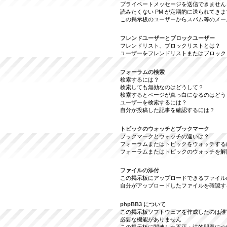
プライベートメッセージを送信できません
読みたくない PM が定期的に送られてきま
この掲示板のユーザーからスパム等のメー
フレンドユーザーとブロックユーザー
フレンドリスト、ブロックリストとは？
ユーザーをフレンドリストまたはブロック
フォーラムの検索
検索するには？
検索しても無効なのはどうして？
検索するとページが真っ白になるのはどう
ユーザーを検索するには？
自分が投稿した記事を確認するには？
トピックのウォッチとブックマーク
ブックマークとウォッチの違いは？
フォーラムまたはトピックをウォッチする
フォーラムまたはトピックのウォッチを解
ファイルの添付
この掲示板にアップロードできるファイル
自分がアップロードしたファイルを確認す
phpBB3 について
この掲示板ソフトウェアを作成したのは誰
必要な機能がありません