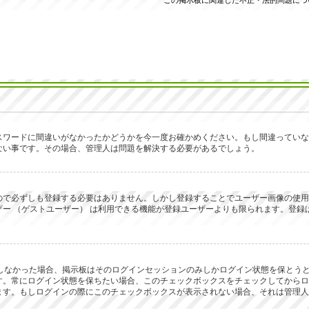
この掲示板に関連した不正・法的問題につ
スワードに間違いがなかったかどうかを今一度お確かめください。もし間違っていな
ない事です。その場合、管理人は問題を解決する必要があるでしょう。
で必ずしも登録する必要はありません。しかし登録することでユーザー画像の使用、プ
ー （ゲストユーザー） は利用できる機能が登録ユーザーよりも限られます。登録
ックしなかった場合、掲示板はそのログインセッションのみしかログイン状態を保と
す。常にログイン状態を保ちたい場合、このチェックボックスをチェックしてからロ
ます。もしログインの際にこのチェックボックスが表示されない場合、それは管理人