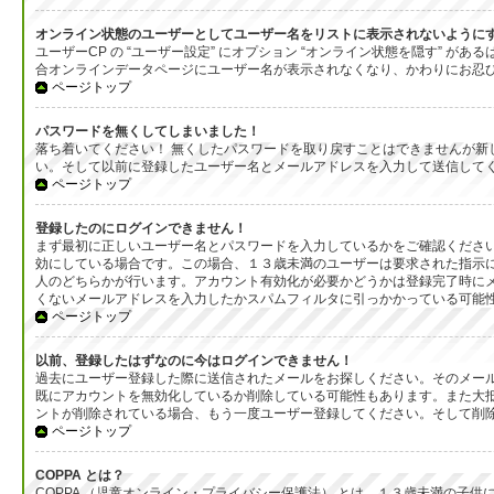
オンライン状態のユーザーとしてユーザー名をリストに表示されないように
ユーザーCP の “ユーザー設定” にオプション “オンライン状態を隠す”
合オンラインデータページにユーザー名が表示されなくなり、かわりにお忍
ページトップ
パスワードを無くしてしまいました！
落ち着いてください！ 無くしたパスワードを取り戻すことはできませんが
い。そして以前に登録したユーザー名とメールアドレスを入力して送信して
ページトップ
登録したのにログインできません！
まず最初に正しいユーザー名とパスワードを入力しているかをご確認ください
効にしている場合です。この場合、１３歳未満のユーザーは要求された指示
人のどちらかが行います。アカウント有効化が必要かどうかは登録完了時に
くないメールアドレスを入力したかスパムフィルタに引っかかっている可能
ページトップ
以前、登録したはずなのに今はログインできません！
過去にユーザー登録した際に送信されたメールをお探しください。そのメール
既にアカウントを無効化しているか削除している可能性もあります。また大
ントが削除されている場合、もう一度ユーザー登録してください。そして削
ページトップ
COPPA とは？
COPPA （児童オンライン・プライバシー保護法） とは、１３歳未満の