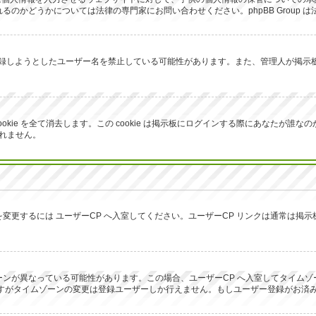
のかどうかについては法律の専門家にお問い合わせください。phpBB Group 
が登録しようとしたユーザー名を禁止している可能性があります。また、管理人が掲
生成した cookie を全て消去します。この cookie は掲示板にログインする際にあ
しれません。
変更するには ユーザーCP へ入室してください。ユーザーCP リンクは通常は掲
ンが異なっている可能性があります。この場合、ユーザーCP へ入室してタイムゾ
ですがタイムゾーンの変更は登録ユーザーしか行えません。もしユーザー登録がお済