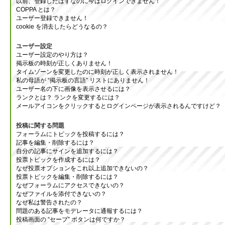
以前、登録したはずなのに今はログインできません！
COPPA とは？
ユーザー登録できません！
cookie を消去したらどうなるの？
ユーザー設定
ユーザー設定のやり方は？
掲示板の時刻が正しくありません！
タイムゾーンを変更したのに時刻が正しく表示されません！
私の母語が “掲示板の言語” リストにありません！
ユーザー名の下に画像を表示させるには？
ランクとは？ ランクを変更するには？
メールアイコンをクリックするとログインページが表示されるんですけど？
投稿に関する問題
フォーラムにトピックを投稿するには？
記事を編集・削除するには？
自分の記事にサインを追加するには？
投票トピックを作成するには？
なぜ投票オプションをこれ以上追加できないの？
投票トピックを編集・削除するには？
なぜフォーラムにアクセスできないの？
なぜファイルを添付できないの？
なぜ私は警告されたの？
問題のある記事をモデレータに通報するには？
投稿画面の “セーブ” ボタンは何ですか？