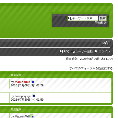
詳細検索
FAQ
ユーザー登録
ログイン
現在時刻 - 2026年8月06日(木) 11:04
すべてのフォーラムを既読にする
最新記事
by
mamosuke
2018年1月08日(月) 01:29
by
Josephquigo
2026年7月30日(木) 01:59
最新記事
by
Macron Will