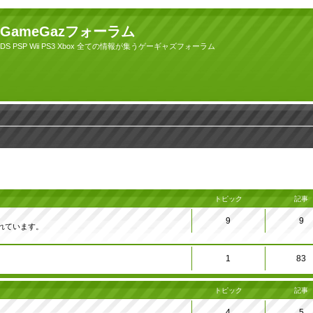
GameGazフォーラム
DS PSP Wii PS3 Xbox 全ての情報が集うゲーギャズフォーラム
トピック
記事
9
9
れています。
1
83
トピック
記事
4
5