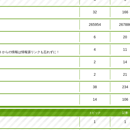
32
166
265954
26788
6
20
4
11
トからの情報は情報源リンクも忘れずに！
2
14
2
21
38
234
14
106
トピック
記事
1
1