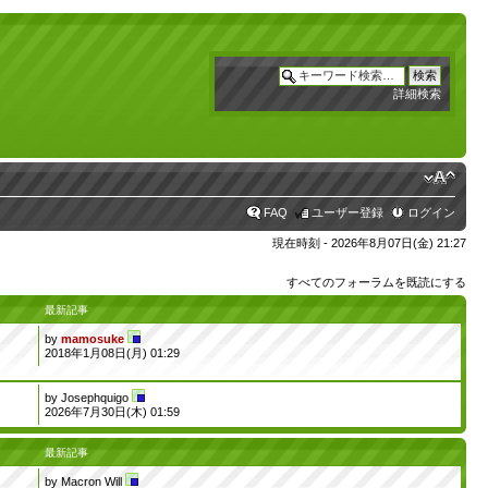
詳細検索
FAQ
ユーザー登録
ログイン
現在時刻 - 2026年8月07日(金) 21:27
すべてのフォーラムを既読にする
最新記事
by
mamosuke
2018年1月08日(月) 01:29
by
Josephquigo
2026年7月30日(木) 01:59
最新記事
by
Macron Will