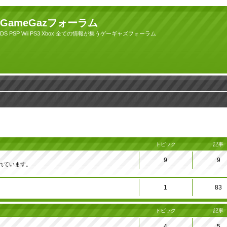
GameGazフォーラム
DS PSP Wii PS3 Xbox 全ての情報が集うゲーギャズフォーラム
トピック
記事
9
9
れています。
1
83
トピック
記事
4
5