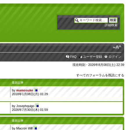
詳細検索
FAQ
ユーザー登録
ログイン
現在時刻 - 2026年8月08日(土) 22:39
すべてのフォーラムを既読にする
最新記事
by
mamosuke
2018年1月08日(月) 01:29
by
Josephquigo
2026年7月30日(木) 01:59
最新記事
by
Macron Will