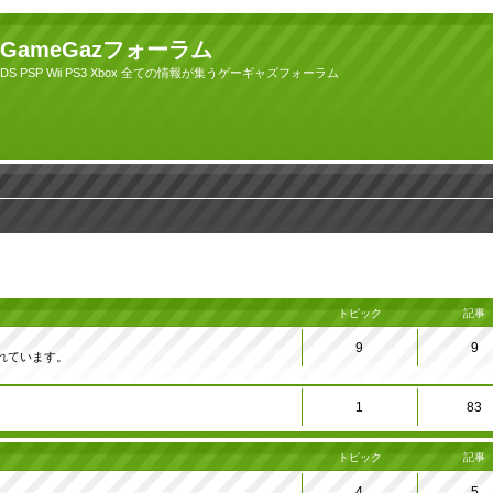
GameGazフォーラム
DS PSP Wii PS3 Xbox 全ての情報が集うゲーギャズフォーラム
トピック
記事
9
9
れています。
1
83
トピック
記事
4
5