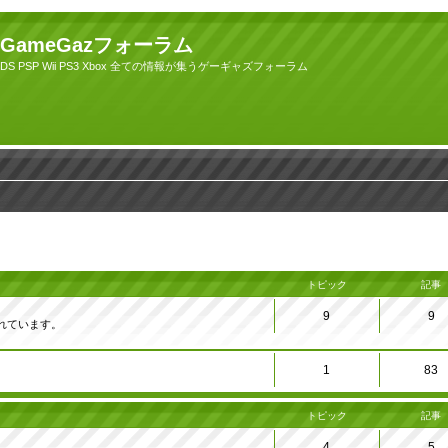
GameGazフォーラム
DS PSP Wii PS3 Xbox 全ての情報が集うゲーギャズフォーラム
トピック
記事
9
9
れています。
1
83
トピック
記事
4
5