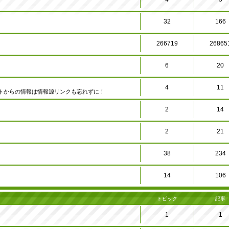
32
166
266719
26865
6
20
4
11
トからの情報は情報源リンクも忘れずに！
2
14
2
21
38
234
14
106
トピック
記事
1
1