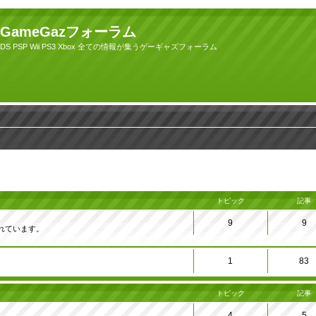
GameGazフォーラム
DS PSP Wii PS3 Xbox 全ての情報が集うゲーギャズフォーラム
トピック
記事
9
9
れています。
1
83
トピック
記事
4
5