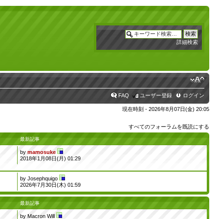
詳細検索
FAQ
ユーザー登録
ログイン
現在時刻 - 2026年8月07日(金) 20:05
すべてのフォーラムを既読にする
最新記事
by
mamosuke
2018年1月08日(月) 01:29
by
Josephquigo
2026年7月30日(木) 01:59
最新記事
by
Macron Will