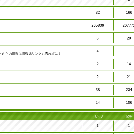
32
166
265839
26777
6
20
4
11
トからの情報は情報源リンクも忘れずに！
2
14
2
21
38
234
14
106
トピック
記事
1
1