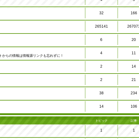
32
166
265141
26707
6
20
4
11
トからの情報は情報源リンクも忘れずに！
2
14
2
21
38
234
14
106
トピック
記事
1
1