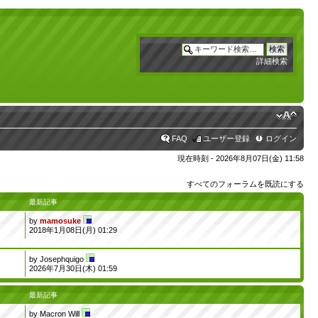
詳細検索
FAQ
ユーザー登録
ログイン
現在時刻 - 2026年8月07日(金) 11:58
すべてのフォーラムを既読にする
最新記事
by
mamosuke
2018年1月08日(月) 01:29
by
Josephquigo
2026年7月30日(木) 01:59
最新記事
by
Macron Will