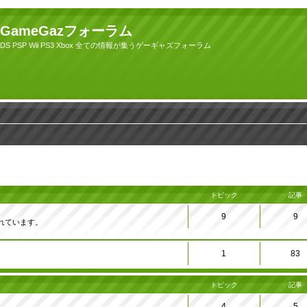
GameGazフォーラム
DS PSP Wii PS3 Xbox 全ての情報が集うゲーギャズフォーラム
トピック
記事
9
9
れています。
1
83
トピック
記事
4
5