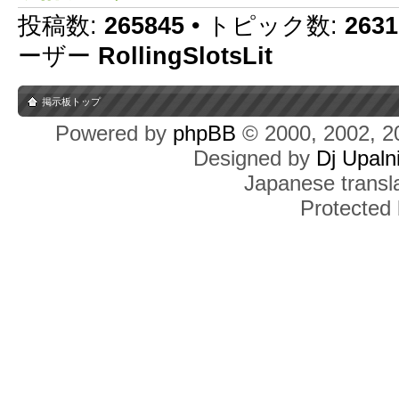
投稿数:
265845
• トピック数:
2631
ーザー
RollingSlotsLit
掲示板トップ
Powered by
phpBB
© 2000, 2002, 2
Designed by
Dj Upaln
Japanese transla
Protected