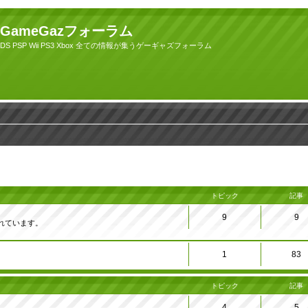
GameGazフォーラム
DS PSP Wii PS3 Xbox 全ての情報が集うゲーギャズフォーラム
トピック
記事
9
9
れています。
1
83
トピック
記事
4
5