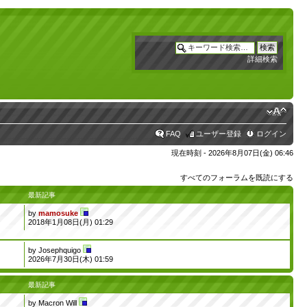
詳細検索
FAQ
ユーザー登録
ログイン
現在時刻 - 2026年8月07日(金) 06:46
すべてのフォーラムを既読にする
最新記事
by
mamosuke
2018年1月08日(月) 01:29
by
Josephquigo
2026年7月30日(木) 01:59
最新記事
by
Macron Will