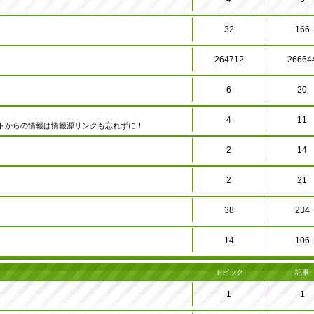
32
166
264712
26664
6
20
4
11
トからの情報は情報源リンクも忘れずに！
2
14
2
21
38
234
14
106
トピック
記事
1
1