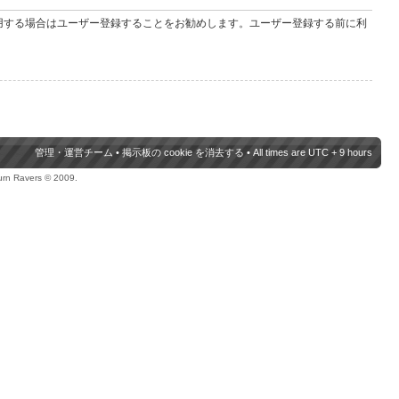
用する場合はユーザー登録することをお勧めします。ユーザー登録する前に利
管理・運営チーム
•
掲示板の cookie を消去する
• All times are UTC + 9 hours
urn Ravers © 2009.