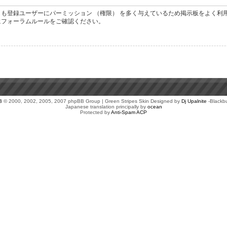
も登録ユーザーにパーミッション （権限） を多く与えているため掲示板をよく利
にフォーラムルールをご確認ください。
B
© 2000, 2002, 2005, 2007 phpBB Group | Green Stripes Skin Designed by
Dj Upalnite
-Blackb
Japanese translation principally by
ocean
Protected by
Anti-Spam ACP