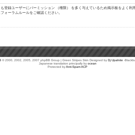
も登録ユーザーにパーミッション （権限） を多く与えているため掲示板をよく利
にフォーラムルールをご確認ください。
B
© 2000, 2002, 2005, 2007 phpBB Group | Green Stripes Skin Designed by
Dj Upalnite
-Blackb
Japanese translation principally by
ocean
Protected by
Anti-Spam ACP