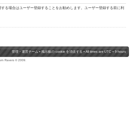
用する場合はユーザー登録することをお勧めします。ユーザー登録する前に利
管理・運営チーム
•
掲示板の cookie を消去する
• All times are UTC + 9 hours
urn Ravers © 2009.