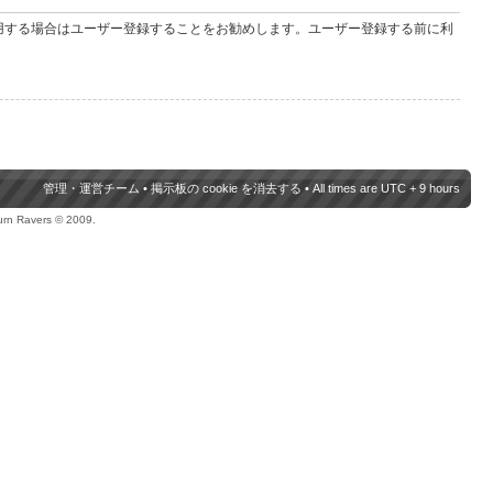
用する場合はユーザー登録することをお勧めします。ユーザー登録する前に利
管理・運営チーム
•
掲示板の cookie を消去する
• All times are UTC + 9 hours
urn Ravers © 2009.