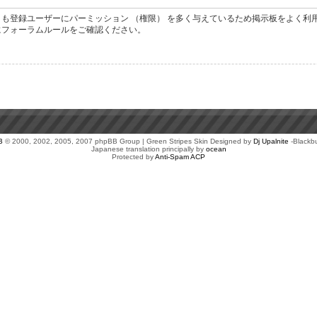
も登録ユーザーにパーミッション （権限） を多く与えているため掲示板をよく利
にフォーラムルールをご確認ください。
B
© 2000, 2002, 2005, 2007 phpBB Group | Green Stripes Skin Designed by
Dj Upalnite
-Blackb
Japanese translation principally by
ocean
Protected by
Anti-Spam ACP