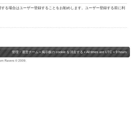
用する場合はユーザー登録することをお勧めします。ユーザー登録する前に利
管理・運営チーム
•
掲示板の cookie を消去する
• All times are UTC + 9 hours
urn Ravers © 2009.