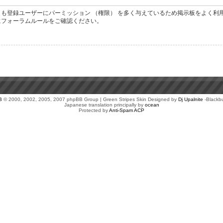
も登録ユーザーにパーミッション （権限） を多く与えているため掲示板をよく利
にフォーラムルールをご確認ください。
B
© 2000, 2002, 2005, 2007 phpBB Group | Green Stripes Skin Designed by
Dj Upalnite
-Blackb
Japanese translation principally by
ocean
Protected by
Anti-Spam ACP