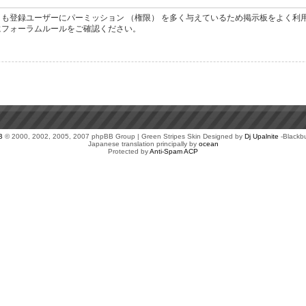
も登録ユーザーにパーミッション （権限） を多く与えているため掲示板をよく利
にフォーラムルールをご確認ください。
B
© 2000, 2002, 2005, 2007 phpBB Group | Green Stripes Skin Designed by
Dj Upalnite
-Blackb
Japanese translation principally by
ocean
Protected by
Anti-Spam ACP