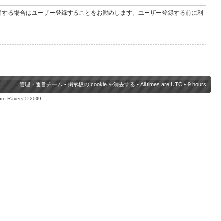
用する場合はユーザー登録することをお勧めします。ユーザー登録する前に利
管理・運営チーム
•
掲示板の cookie を消去する
• All times are UTC + 9 hours
urn Ravers © 2009.