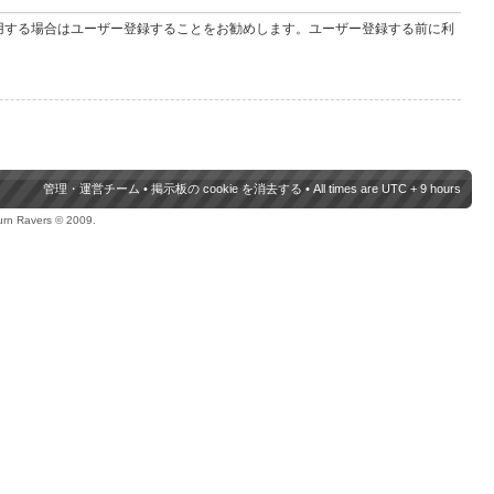
用する場合はユーザー登録することをお勧めします。ユーザー登録する前に利
管理・運営チーム
•
掲示板の cookie を消去する
• All times are UTC + 9 hours
urn Ravers © 2009.