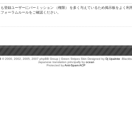
も登録ユーザーにパーミッション （権限） を多く与えているため掲示板をよく利
にフォーラムルールをご確認ください。
B
© 2000, 2002, 2005, 2007 phpBB Group | Green Stripes Skin Designed by
Dj Upalnite
-Blackb
Japanese translation principally by
ocean
Protected by
Anti-Spam ACP