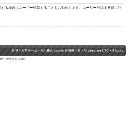
用する場合はユーザー登録することをお勧めします。ユーザー登録する前に利
管理・運営チーム
•
掲示板の cookie を消去する
• All times are UTC + 9 hours
urn Ravers © 2009.