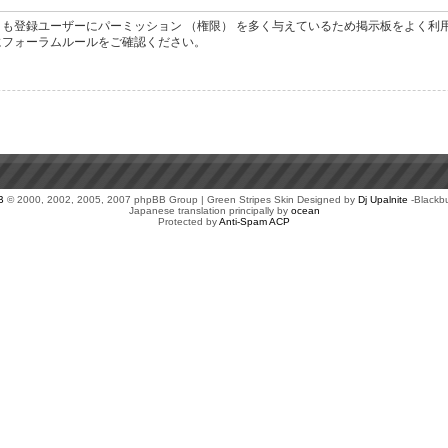
も登録ユーザーにパーミッション （権限） を多く与えているため掲示板をよく利
にフォーラムルールをご確認ください。
B
© 2000, 2002, 2005, 2007 phpBB Group | Green Stripes Skin Designed by
Dj Upalnite
-Blackb
Japanese translation principally by
ocean
Protected by
Anti-Spam ACP