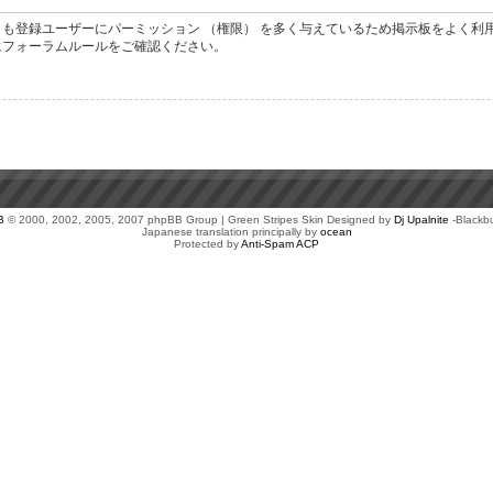
も登録ユーザーにパーミッション （権限） を多く与えているため掲示板をよく利
にフォーラムルールをご確認ください。
B
© 2000, 2002, 2005, 2007 phpBB Group | Green Stripes Skin Designed by
Dj Upalnite
-Blackb
Japanese translation principally by
ocean
Protected by
Anti-Spam ACP