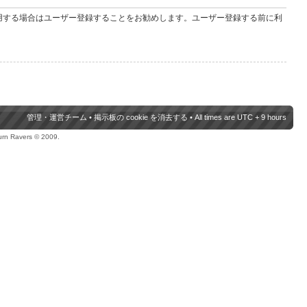
用する場合はユーザー登録することをお勧めします。ユーザー登録する前に利
管理・運営チーム
•
掲示板の cookie を消去する
• All times are UTC + 9 hours
urn Ravers © 2009.