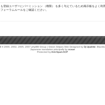
も登録ユーザーにパーミッション （権限） を多く与えているため掲示板をよく利
にフォーラムルールをご確認ください。
B
© 2000, 2002, 2005, 2007 phpBB Group | Green Stripes Skin Designed by
Dj Upalnite
-Blackb
Japanese translation principally by
ocean
Protected by
Anti-Spam ACP