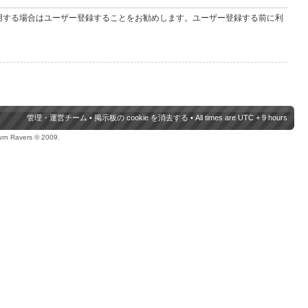
用する場合はユーザー登録することをお勧めします。ユーザー登録する前に利
管理・運営チーム
•
掲示板の cookie を消去する
• All times are UTC + 9 hours
urn Ravers © 2009.