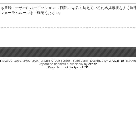
も登録ユーザーにパーミッション （権限） を多く与えているため掲示板をよく利
にフォーラムルールをご確認ください。
B
© 2000, 2002, 2005, 2007 phpBB Group | Green Stripes Skin Designed by
Dj Upalnite
-Blackb
Japanese translation principally by
ocean
Protected by
Anti-Spam ACP