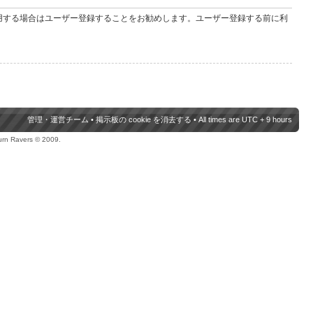
用する場合はユーザー登録することをお勧めします。ユーザー登録する前に利
管理・運営チーム
•
掲示板の cookie を消去する
• All times are UTC + 9 hours
urn Ravers © 2009.