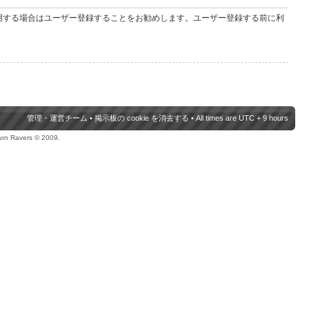
用する場合はユーザー登録することをお勧めします。ユーザー登録する前に利
管理・運営チーム
•
掲示板の cookie を消去する
• All times are UTC + 9 hours
urn Ravers © 2009.