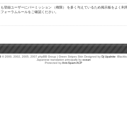
も登録ユーザーにパーミッション （権限） を多く与えているため掲示板をよく利
にフォーラムルールをご確認ください。
B
© 2000, 2002, 2005, 2007 phpBB Group | Green Stripes Skin Designed by
Dj Upalnite
-Blackb
Japanese translation principally by
ocean
Protected by
Anti-Spam ACP