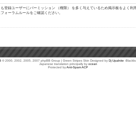
も登録ユーザーにパーミッション （権限） を多く与えているため掲示板をよく利
にフォーラムルールをご確認ください。
B
© 2000, 2002, 2005, 2007 phpBB Group | Green Stripes Skin Designed by
Dj Upalnite
-Blackb
Japanese translation principally by
ocean
Protected by
Anti-Spam ACP