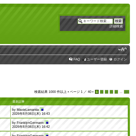
詳細検索
FAQ
ユーザー登録
ログイン
検索結果 1000 件以上 •
ページ
1
／
40
•
...
1
2
3
4
5
40
最新記事
by
MaxieLamantia
2026年8月06日(木) 16:43
by
FranklynGermann
2026年8月06日(木) 16:42
by
FranklynGermann