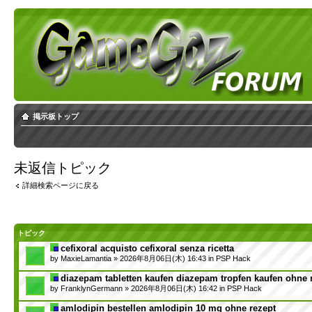
掲示板トップ
未返信トピック
詳細検索ページに戻る
トピック
cefixoral acquisto cefixoral senza ricetta
by
MaxieLamantia
» 2026年8月06日(木) 16:43 in
PSP Hack
diazepam tabletten kaufen diazepam tropfen kaufen ohne 
by
FranklynGermann
» 2026年8月06日(木) 16:42 in
PSP Hack
amlodipin bestellen amlodipin 10 mg ohne rezept