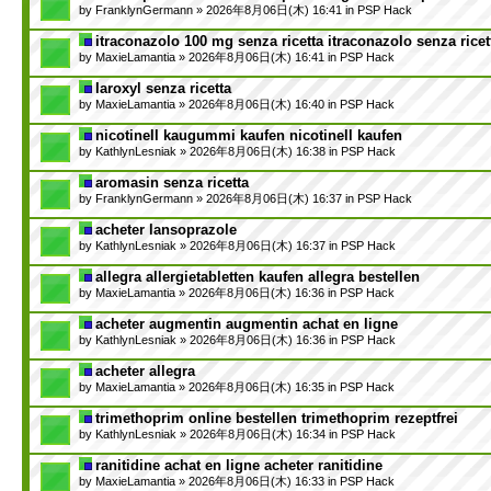
by
FranklynGermann
» 2026年8月06日(木) 16:41 in
PSP Hack
itraconazolo 100 mg senza ricetta itraconazolo senza ricet
by
MaxieLamantia
» 2026年8月06日(木) 16:41 in
PSP Hack
laroxyl senza ricetta
by
MaxieLamantia
» 2026年8月06日(木) 16:40 in
PSP Hack
nicotinell kaugummi kaufen nicotinell kaufen
by
KathlynLesniak
» 2026年8月06日(木) 16:38 in
PSP Hack
aromasin senza ricetta
by
FranklynGermann
» 2026年8月06日(木) 16:37 in
PSP Hack
acheter lansoprazole
by
KathlynLesniak
» 2026年8月06日(木) 16:37 in
PSP Hack
allegra allergietabletten kaufen allegra bestellen
by
MaxieLamantia
» 2026年8月06日(木) 16:36 in
PSP Hack
acheter augmentin augmentin achat en ligne
by
KathlynLesniak
» 2026年8月06日(木) 16:36 in
PSP Hack
acheter allegra
by
MaxieLamantia
» 2026年8月06日(木) 16:35 in
PSP Hack
trimethoprim online bestellen trimethoprim rezeptfrei
by
KathlynLesniak
» 2026年8月06日(木) 16:34 in
PSP Hack
ranitidine achat en ligne acheter ranitidine
by
MaxieLamantia
» 2026年8月06日(木) 16:33 in
PSP Hack