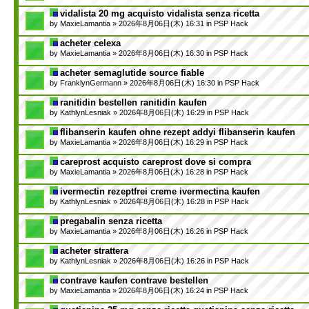
vidalista 20 mg acquisto vidalista senza ricetta
by
MaxieLamantia
» 2026年8月06日(木) 16:31 in
PSP Hack
acheter celexa
by
MaxieLamantia
» 2026年8月06日(木) 16:30 in
PSP Hack
acheter semaglutide source fiable
by
FranklynGermann
» 2026年8月06日(木) 16:30 in
PSP Hack
ranitidin bestellen ranitidin kaufen
by
KathlynLesniak
» 2026年8月06日(木) 16:29 in
PSP Hack
flibanserin kaufen ohne rezept addyi flibanserin kaufen
by
MaxieLamantia
» 2026年8月06日(木) 16:29 in
PSP Hack
careprost acquisto careprost dove si compra
by
MaxieLamantia
» 2026年8月06日(木) 16:28 in
PSP Hack
ivermectin rezeptfrei creme ivermectina kaufen
by
KathlynLesniak
» 2026年8月06日(木) 16:28 in
PSP Hack
pregabalin senza ricetta
by
MaxieLamantia
» 2026年8月06日(木) 16:26 in
PSP Hack
acheter strattera
by
KathlynLesniak
» 2026年8月06日(木) 16:26 in
PSP Hack
contrave kaufen contrave bestellen
by
MaxieLamantia
» 2026年8月06日(木) 16:24 in
PSP Hack