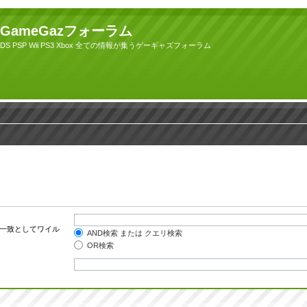
GameGazフォーラム
DS PSP Wii PS3 Xbox 全ての情報が集うゲーギャズフォーラム
一致としてワイル
AND検索 または クエリ検索
OR検索