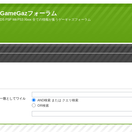
GameGazフォーラム
DS PSP Wii PS3 Xbox 全ての情報が集うゲーギャズフォーラム
一致としてワイル
AND検索 または クエリ検索
OR検索