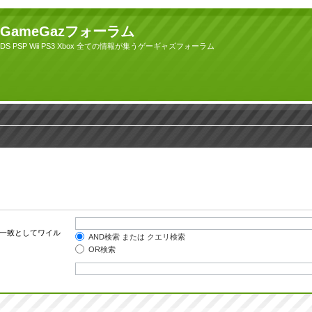
GameGazフォーラム
DS PSP Wii PS3 Xbox 全ての情報が集うゲーギャズフォーラム
一致としてワイル
AND検索 または クエリ検索
OR検索