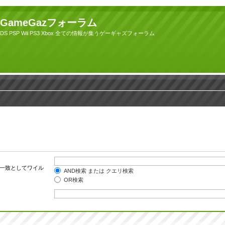
GameGazフォーラム
DS PSP Wii PS3 Xbox 全ての情報が集うゲーギャズフォーラム
一致としてワイル
AND検索 または クエリ検索
OR検索