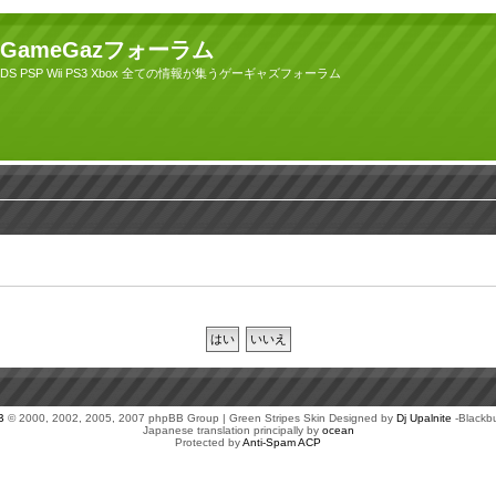
GameGazフォーラム
DS PSP Wii PS3 Xbox 全ての情報が集うゲーギャズフォーラム
B
© 2000, 2002, 2005, 2007 phpBB Group | Green Stripes Skin Designed by
Dj Upalnite
-Blackb
Japanese translation principally by
ocean
Protected by
Anti-Spam ACP