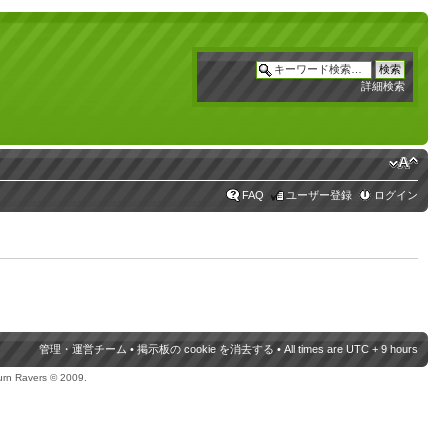
詳細検索
FAQ
ユーザー登録
ログイン
管理・運営チーム
•
掲示板の cookie を消去する
• All times are UTC + 9 hours
urn Ravers © 2009.