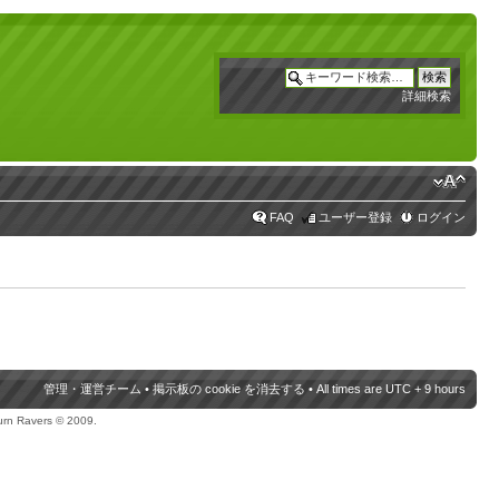
詳細検索
FAQ
ユーザー登録
ログイン
管理・運営チーム
•
掲示板の cookie を消去する
• All times are UTC + 9 hours
urn Ravers © 2009.