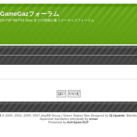
GameGazフォーラム
DS PSP Wii PS3 Xbox 全ての情報が集うゲーギャズフォーラム
B
© 2000, 2002, 2005, 2007 phpBB Group | Green Stripes Skin Designed by
Dj Upalnite
-Blackb
Japanese translation principally by
ocean
Protected by
Anti-Spam ACP