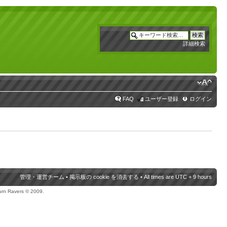
詳細検索
FAQ
ユーザー登録
ログイン
管理・運営チーム
•
掲示板の cookie を消去する
• All times are UTC + 9 hours
urn Ravers © 2009.