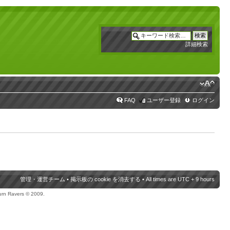
詳細検索
FAQ
ユーザー登録
ログイン
管理・運営チーム
•
掲示板の cookie を消去する
• All times are UTC + 9 hours
urn Ravers © 2009.