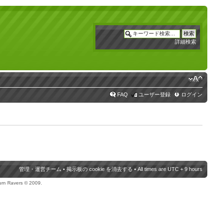
詳細検索
FAQ
ユーザー登録
ログイン
管理・運営チーム
•
掲示板の cookie を消去する
• All times are UTC + 9 hours
urn Ravers © 2009.