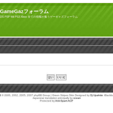
GameGazフォーラム
DS PSP Wii PS3 Xbox 全ての情報が集うゲーギャズフォーラム
B
© 2000, 2002, 2005, 2007 phpBB Group | Green Stripes Skin Designed by
Dj Upalnite
-Blackb
Japanese translation principally by
ocean
Protected by
Anti-Spam ACP