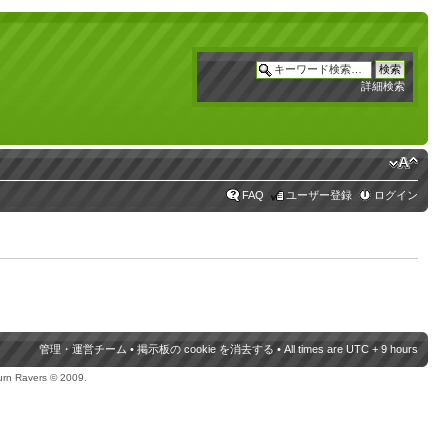
詳細検索
FAQ
ユーザー登録
ログイン
管理・運営チーム
•
掲示板の cookie を消去する
• All times are UTC + 9 hours
urn Ravers © 2009.