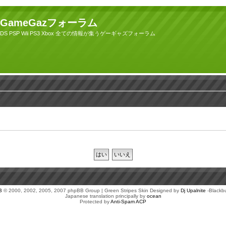
GameGazフォーラム
DS PSP Wii PS3 Xbox 全ての情報が集うゲーギャズフォーラム
B
© 2000, 2002, 2005, 2007 phpBB Group | Green Stripes Skin Designed by
Dj Upalnite
-Blackb
Japanese translation principally by
ocean
Protected by
Anti-Spam ACP