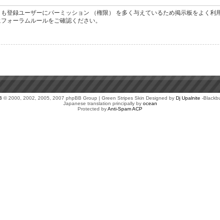
も登録ユーザーにパーミッション （権限） を多く与えているため掲示板をよく利
にフォーラムルールをご確認ください。
B
© 2000, 2002, 2005, 2007 phpBB Group | Green Stripes Skin Designed by
Dj Upalnite
-Blackb
Japanese translation principally by
ocean
Protected by
Anti-Spam ACP