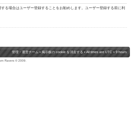
用する場合はユーザー登録することをお勧めします。ユーザー登録する前に利
管理・運営チーム
•
掲示板の cookie を消去する
• All times are UTC + 9 hours
urn Ravers © 2009.